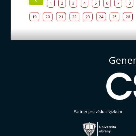
<
1
2
3
4
5
6
7
8
19
20
21
22
23
24
25
26
Gener
Partner pro vědu a výzkum