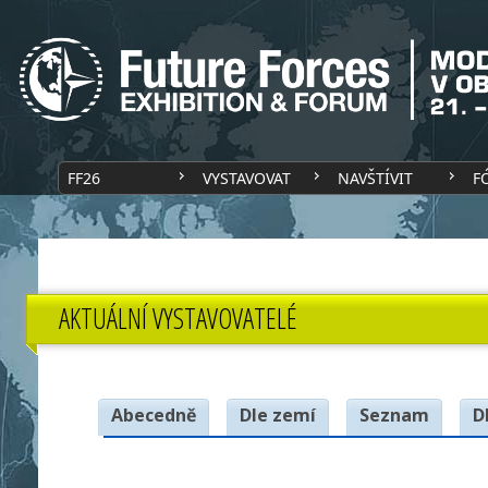
FF26
VYSTAVOVAT
NAVŠTÍVIT
F
AKTUÁLNÍ VYSTAVOVATELÉ
Abecedně
Dle zemí
Seznam
D