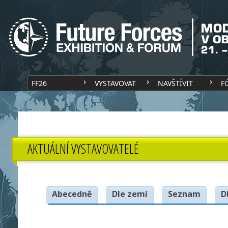
FF26
VYSTAVOVAT
NAVŠTÍVIT
F
AKTUÁLNÍ VYSTAVOVATELÉ
Abecedně
Dle zemí
Seznam
D