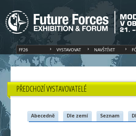
FF26
VYSTAVOVAT
NAVŠTÍVIT
F
PŘEDCHOZÍ VYSTAVOVATELÉ
Abecedně
Dle zemí
Seznam
D