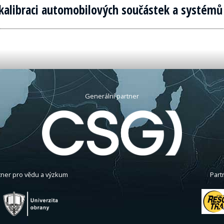
o kalibraci automobilových součástek a systémů
Generální partner
tner pro vědu a výzkum
Part