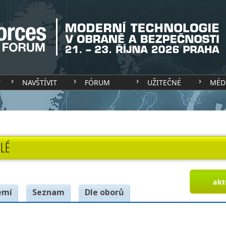
T
NAVŠTÍVIT
FÓRUM
UŽITEČNÉ
MÉD
LÉ
akt
emí
Seznam
Dle oborů