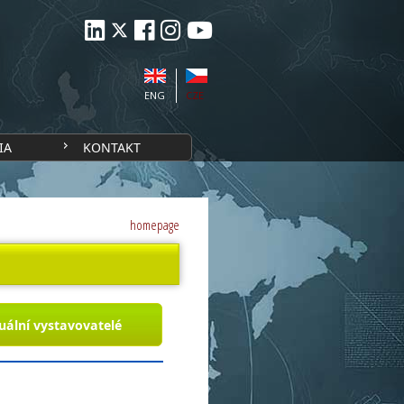
ENG
CZE
IA
KONTAKT
homepage
uální vystavovatelé