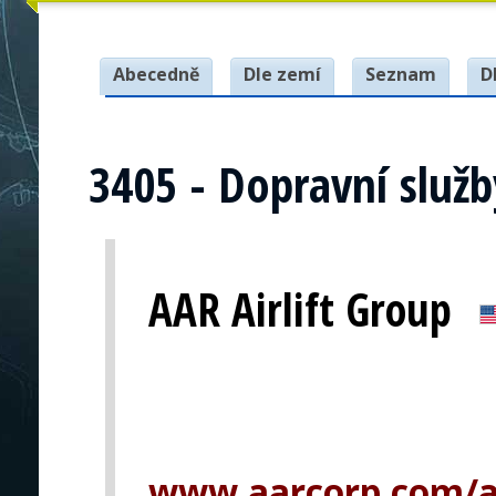
Abecedně
Dle zemí
Seznam
D
3405 - Dopravní služb
AAR Airlift Group
www.aarcorp.com/ai