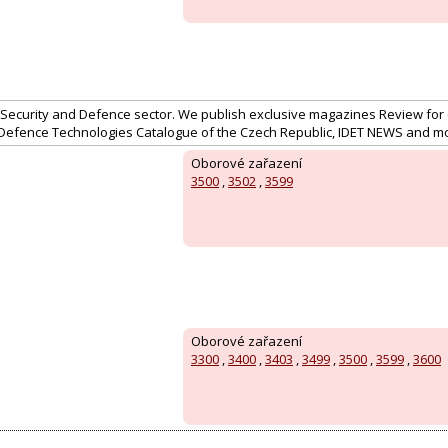
 Security and Defence sector. We publish exclusive magazines Review for
& Defence Technologies Catalogue of the Czech Republic, IDET NEWS and m
Oborové zařazení
3500
,
3502
,
3599
Oborové zařazení
3300
,
3400
,
3403
,
3499
,
3500
,
3599
,
3600