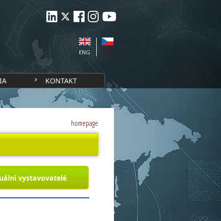
ENG
CZE
IA
KONTAKT
homepage
uální vystavovatelé