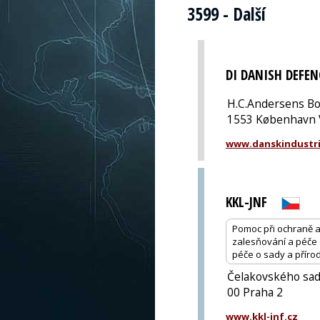
3599 - Další
DI DANISH DEFEN
H.C.Andersens Bo
1553 København 
www.danskindustri
KKL-JNF
Pomoc při ochraně a 
zalesňování a péče o
péče o sady a přírod
Čelakovského sad
00 Praha 2
www.kkl-jnf.cz