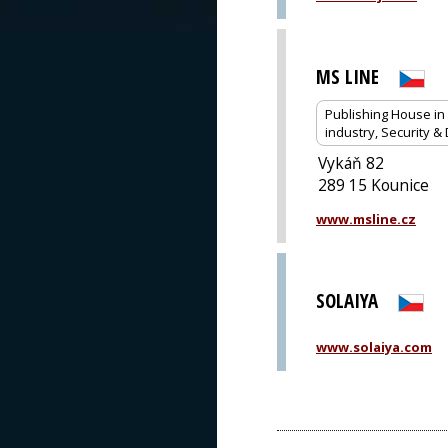
MS LINE
Publishing House in
industry, Security 
Vykáň 82
289 15 Kounice
www.msline.cz
SOLAIYA
www.solaiya.com