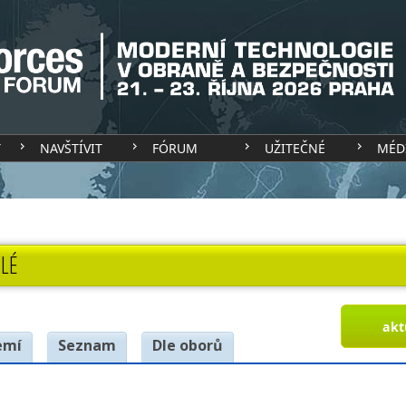
T
NAVŠTÍVIT
FÓRUM
UŽITEČNÉ
MÉD
LÉ
akt
emí
Seznam
Dle oborů