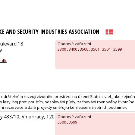
CE AND SECURITY INDUSTRIES ASSOCIATION
ulevard 18
Oborové zařazení
3300
,
3400
,
3500
,
3501
,
3504
,
3599
V
.dk
udržitelném rozvoji životního prostředí na území Státu Izrael, jako zejmén
 lesy, boj proti pouštím, odsolování půdy, zachování rovnováhy životního 
ní rezervace a další projekty směřující ke zlepšení životních podmínek
y 433/10, Vinohrady, 120
Oborové zařazení
3500
,
3599