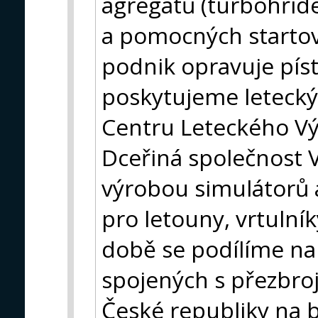
agregátů (turbohříd
a pomocných startov
podnik opravuje pís
poskytujeme letecký
Centru Leteckého Vý
Dceřiná společnost V
výrobou simulátorů 
pro letouny, vrtulník
době se podílíme na
spojených s přezbro
České republiky na b