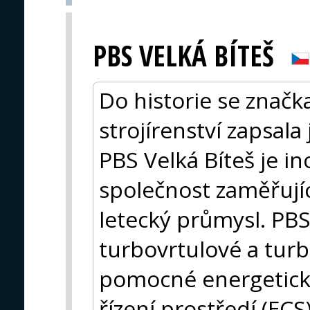
PBS VELKÁ BÍTEŠ
Do historie se značk
strojírenství zapsala
PBS Velká Bíteš je in
společnost zaměřujíc
letecký průmysl. PBS
turbovrtulové a tur
pomocné energetické
řízení prostředí (EC