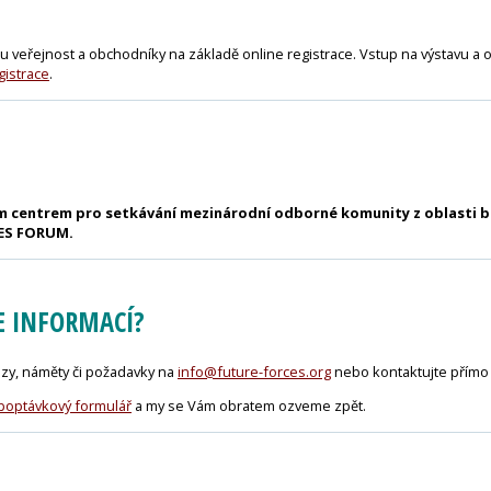
 veřejnost a obchodníky na základě online registrace. Vstup na výstavu a 
gistrace
.
čním centrem pro setkávání mezinárodní odborné komunity z oblasti 
CES FORUM.
E INFORMACÍ?
zy, náměty či požadavky na
info@future-forces.org
nebo kontaktujte přímo
 poptávkový formulář
a my se Vám obratem ozveme zpět.