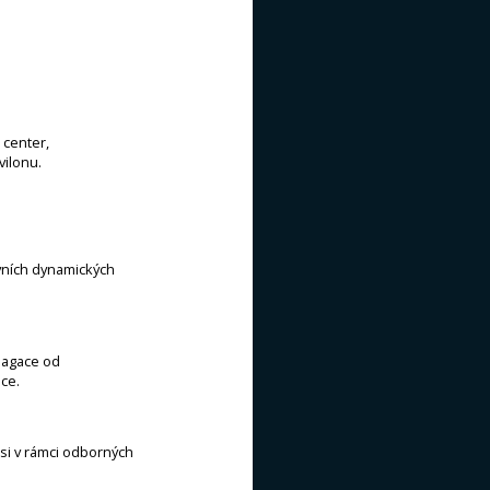
 center,
vilonu.
ovních dynamických
pagace od
ce.
si v rámci odborných