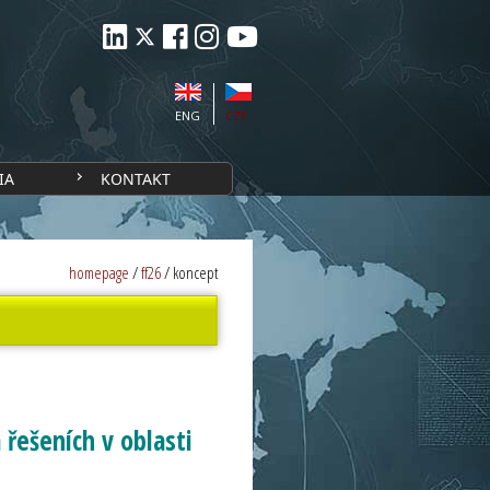
ENG
CZE
IA
KONTAKT
homepage
/
ff26
/
koncept
řešeních v oblasti