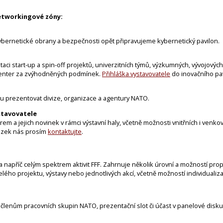
networkingové zóny:
kybernetické obrany a bezpečnosti opět připravujeme kybernetický pavilon.
aci start-up a spin-off projektů, univerzitních týmů, výzkumných, vývojových
 center za zvýhodněných podmínek.
Přihláška vystavovatele
do inovačního pa
ou prezentovat divize, organizace a agentury NATO.
stavovatele
rem a jejich novinek v rámci výstavní haly, včetně možnosti vnitřních i venk
ázek nás prosím
kontaktujte
.
 napříč celým spektrem aktivit FFF. Zahrnuje několik úrovní a možností pro
ého projektu, výstavy nebo jednotlivých akcí, včetně možností individualiza
členům pracovních skupin NATO, prezentační slot či účast v panelové disku