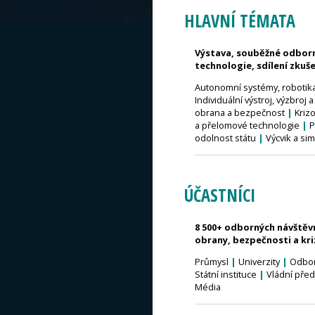
HLAVNÍ TÉMATA
Výstava, souběžné odborn
technologie, sdílení zkuš
Autonomní systémy, robotika
Individuální výstroj, výzbroj
obrana a bezpečnost
|
Kriz
a přelomové technologie
|
P
odolnost státu
|
Výcvik a si
ÚČASTNÍCI
8 500+ odborných návštěvní
obrany, bezpečnosti a kri
Průmysl
|
Univerzity
|
Odbor
Státní instituce
|
Vládní před
Média