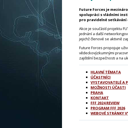
Future Forces je mezináro
spolupráci s vládními ins
pro pravidelné setkávání 
Akce je součástí projektu F
jednání a další networkingové
jejichž členové se aktivně z
Future Forces propojuje uživa
vědeckovýzkumnými pracovník
zajištění bezpečnosti a na u
HLAVNÍ TÉMATA
ÚČASTNÍCI
VYSTAVOVATELÉ A 
MOŽNOSTI ÚČASTI
PRAHA
KONTAKT
FFF 2024 REVIEW
PROGRAM FFF 2026
WEBOVÉ STRÁNKY V