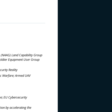
(NAAG) Land Capability Group
oldier Equipment User Group
urity Reality
nic Warfare; Armed UAV
on; EU Cybersecurity
ion by accelerating the