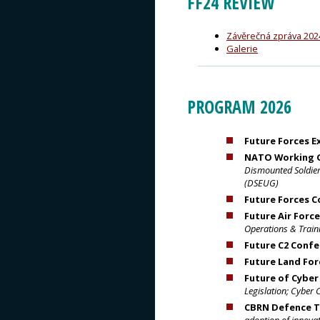
FF24 REVIEW
Závěrečná zpráva 202
Galerie
PROGRAM 2026
Future Forces E
NATO Working 
Dismounted Soldie
(DSEUG)
Future Forces 
Future Air Forc
Operations & Traini
Future C2 Conf
Future Land For
Future of Cybe
Legislation; Cyber
CBRN Defence T
adoption of innovat