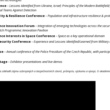
ence
–
Lessons Identified from Ukraine, Israel; Principles of the Modern Battlefiel
cal Teams Against Detection
ty & Resilience Conference
–
Population and infrastructure resilience & prot
ence Innovation Forum
–
Integration of emerging technologies across the secur
itch Programme; Innovation Pavilion
nce Interests in Space Conference
–
Space as a key operational domain
Security Conference
–
Experience and Lessons Identified/Learned from Military a
ce
–
Annual conference of the Police Presidium of the Czech Republic, with partici
Stage
–
Exhibitor presentations and live demos
a základě zájmu ozbrojených a bezpečnostních sborů, průmyslu, výzkumu a vývoje, či akadem