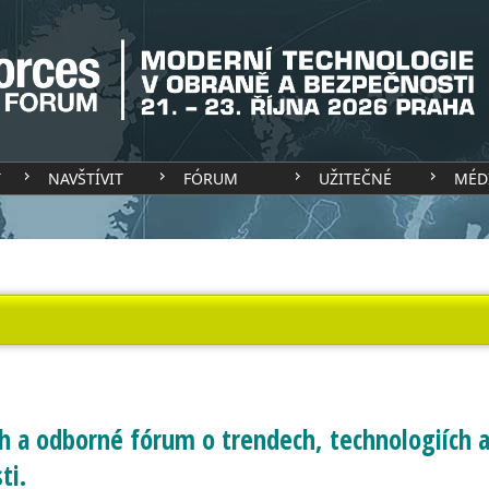
T
NAVŠTÍVIT
FÓRUM
UŽITEČNÉ
MÉD
h a odborné fórum o trendech, technologiích a 
ti.