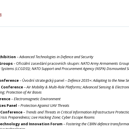
4
xhibition
–
Advanced Technologies in Defence and Security
Groups
– Oficiální zasedání pracovních skupin:
NATO Army Armaments Group 
r Systems (LCGDSS)
;
NATO Support and Procurement Agency (NSPA) Dismounted S
Conference
– Úvodní strategický panel –
Defence 2035+: Adapting to the New Sec
e Conference
–
Air Mobility & Multi-Role Platforms; Advanced Sensing & Electro
ng; Protection of Air Bases
erence
–
Electromagnetic Environment
ces Panel
–
Protection Against UAV Threats
r Conference
–
Trends and Threats in Critical Information Infrastructure Protecti
 Crisis Preparedness; Live Hacking Zone; Cyber Escape Rooms
echnology and Innovation Forum
–
Fostering the CBRN defence transformat
ive technologies