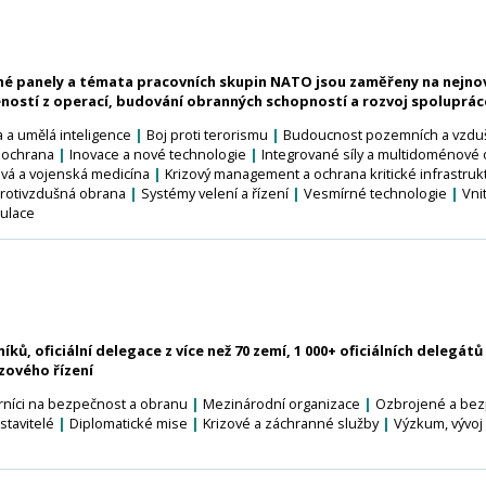
é panely a témata pracovních skupin NATO jsou zaměřeny na nejnov
eností z operací, budování obranných schopností a rozvoj spoluprá
 a umělá inteligence
|
Boj proti terorismu
|
Budoucnost pozemních a vzduš
 a ochrana
|
Inovace a nové technologie
|
Integrované síly a multidoménové
ová a vojenská medicína
|
Krizový management a ochrana kritické infrastruk
rotivzdušná obrana
|
Systémy velení a řízení
|
Vesmírné technologie
|
Vni
mulace
ků, oficiální delegace z více než 70 zemí, 1 000+ oficiálních delegátů 
zového řízení
níci na bezpečnost a obranu
|
Mezinárodní organizace
|
Ozbrojené a bez
stavitelé
|
Diplomatické mise
|
Krizové a záchranné služby
|
Výzkum, vývoj 