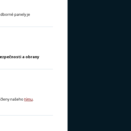
odborné panely je
bezpečnosti a obrany
 členy našeho
týmu
.