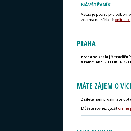
NÁVŠTĚVNÍK
Vstup je pouze pro odbornou
zdarma na základě
online re
PRAHA
Praha se stala již tradi
v rámci akcí FUTURE FOR
MÁTE ZÁJEM O VÍC
Zašlete nám prosím své dota
Můžete rovněž využít
online