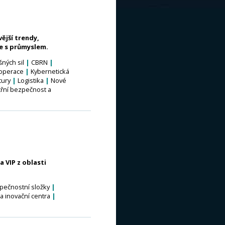
ější trendy,
ce s průmyslem.
ných sil
|
CBRN
|
 operace
|
Kybernetická
tury
|
Logistika
|
Nové
třní bezpečnost a
a VIP z oblasti
pečnostní složky
|
a inovační centra
|