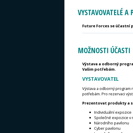
VYSTAVOVATELÉ A 
Future Forces se účastní p
MOŽNOSTI ÚČASTI
Výstava a odborný program
Vašim potřebám.
VYSTAVOVATEL
Výstava a odborný program na
potřebám. Pro rezervaci výs
Prezentovat produkty a s
Individuální expozice
Společné expozice v r
Národního pavilonu
Cyber pavilonu