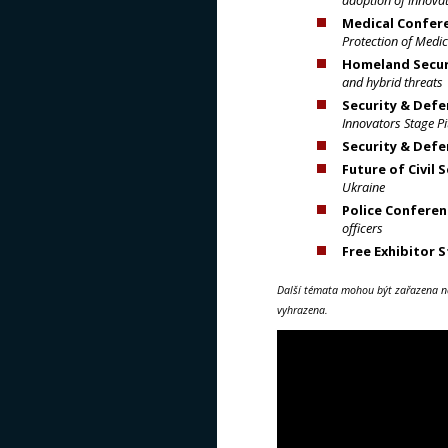
Medical Confer
Protection of Medi
Homeland Securi
and hybrid threats
Security & Def
Innovators Stage P
Security & Defe
Future of Civil 
Ukraine
Police Conferen
officers
Free Exhibitor 
Další témata mohou být zařazena n
vyhrazena.