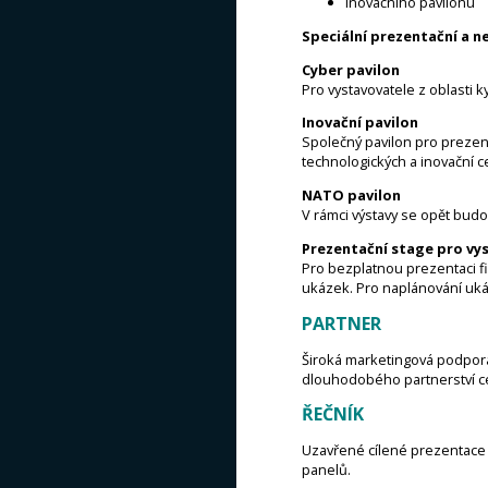
Inovačního pavilonu
Speciální prezentační a 
Cyber pavilon
Pro vystavovatele z oblasti 
Inovační pavilon
Společný pavilon pro prezent
technologických a inovační
NATO pavilon
V rámci výstavy se opět bud
Prezentační stage pro vy
Pro bezplatnou prezentaci fi
ukázek. Pro naplánování uk
PARTNER
Široká marketingová podpora
dlouhodobého partnerství cel
ŘEČNÍK
Uzavřené cílené prezentace 
panelů.