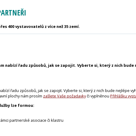
PARTNEŘI
řes 400 vystavovatelů z více než 35 zemí.
 nabízí řadu způsobů, jak se zapojit. Vyberte si, který z nich bude
bízí řadu způsobů, jak se zapojit. Vyberte si, který z nich bude nejlépe v
tavní plochy nám prosím
zašlete Vaše požadavky
či vyplněnou
Přihlášku vyst
lužby lze formou:
ámci partnerské asociace či klastru