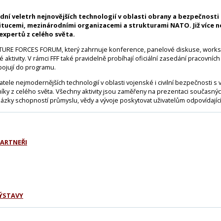
dní veletrh nejnovějších technologií v oblasti obrany a bezpečnost
titucemi, mezinárodními organizacemi a strukturami NATO. Již více ne
expertů z celého světa.
UTURE FORCES FORUM, který zahrnuje konference, panelové diskuse, worksh
 aktivity. V rámci FFF také pravidelně probíhají oficiální zasedání pracovníc
apojují do programu.
tele nejmodernějších technologií v oblasti vojenské i civilní bezpečnosti s v
y z celého světa. Všechny aktivity jsou zaměřeny na prezentaci současnýc
kázky schopností průmyslu, vědy a vývoje poskytovat uživatelům odpovídající
PARTNEŘI
ÝSTAVY