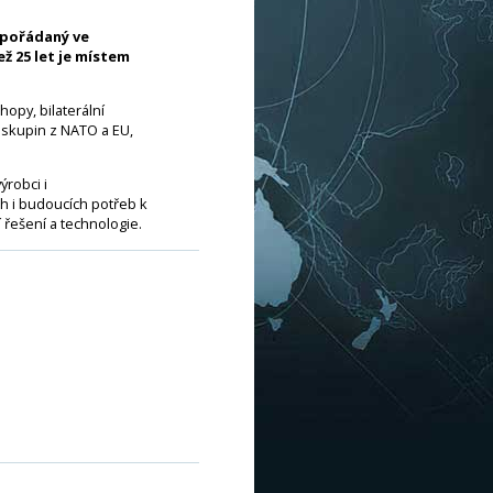
i pořádaný ve
ž 25 let je místem
opy, bilaterální
h skupin z NATO a EU,
ýrobci i
h i budoucích potřeb k
 řešení a technologie.