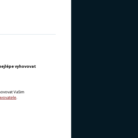
 nejlépe vyhovovat
yhovovat Vašim
avovatele
.