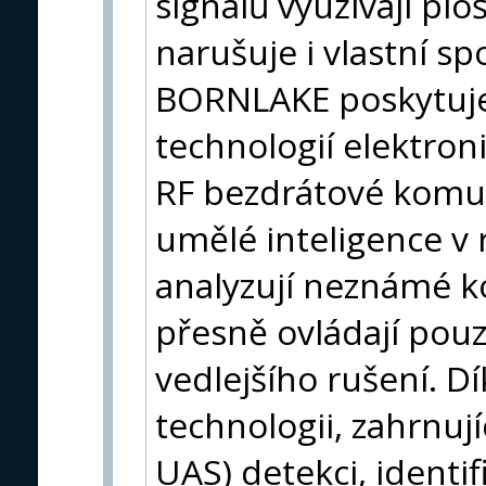
signálů využívají plo
narušuje i vlastní sp
BORNLAKE poskytuje
technologií elektron
RF bezdrátové komuni
umělé inteligence v 
analyzují neznámé k
přesně ovládají pouz
vedlejšího rušení. D
technologii, zahrnuj
UAS) detekci, identifi