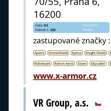
70/55, Praha 6,
16200
Hala
:
H2
PVA EXPO
Stánek č.
:
225
PRAHA
zastupované značky
:
Apeiro
DroneShield
Epirus
Knight Shield
Roboteam
Rotron Aero)
Sioen
Skycutter
www.x-armor.cz
VR Group, a.s.