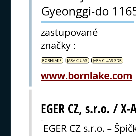
Gyeonggi-do 116
PVA EXPO
zastupované
PRAHA
značky
:
BORNLAKE
JARA C-UAS
JARA C-UAS SDR
www.bornlake.com
EGER CZ, s.r.o. / X
EGER CZ s.r.o. – Špič