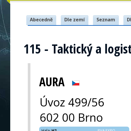
Abecedně
Dle zemí
Seznam
D
115 - Taktický a logis
AURA
Úvoz 499/56
602 00 Brno
Hala
:
H2
PVA EXPO