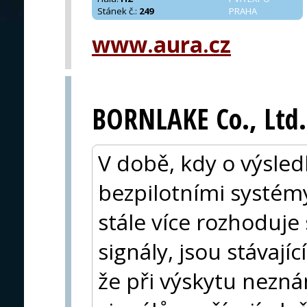
Stánek č.
:
249
PRAHA
www.aura.cz
BORNLAKE Co., Ltd.
V době, kdy o výsle
bezpilotními systémy
stále více rozhoduje
signály, jsou stávají
že při výskytu nez