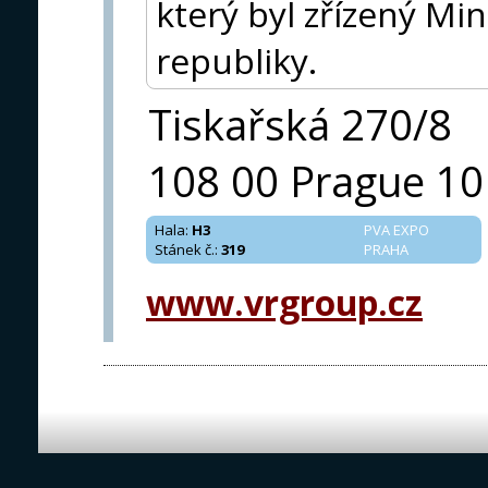
který byl zřízený Mi
republiky.
Tiskařská 270/8
108 00 Prague 10
Hala
:
H3
PVA EXPO
Stánek č.
:
319
PRAHA
www.vrgroup.cz