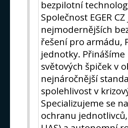
bezpilotní technolo
Společnost EGER CZ
nejmodernějších be
řešení pro armádu, 
jednotky. Přinášíme
světových špiček v o
nejnáročnější standa
spolehlivost v krizov
Specializujeme se na
ochranu jednotlivců,
UAS) a autonomní ro