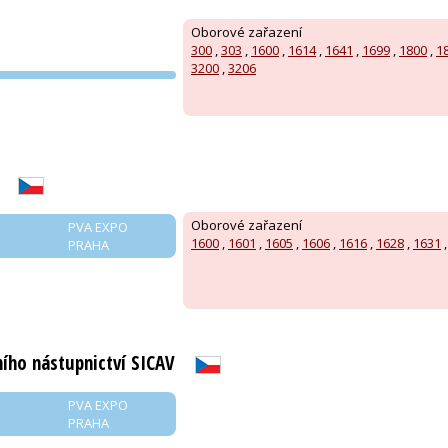
Oborové zařazení
300
,
303
,
1600
,
1614
,
1641
,
1699
,
1800
,
1
3200
,
3206
PVA EXPO
PRAHA
Oborové zařazení
PVA EXPO
1600
,
1601
,
1605
,
1606
,
1616
,
1628
,
1631
PRAHA
ího nástupnictví SICAV
PVA EXPO
PRAHA