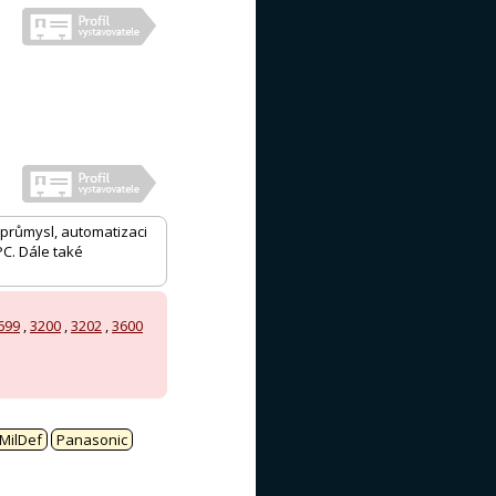
 průmysl, automatizaci
C. Dále také
699
,
3200
,
3202
,
3600
MilDef
Panasonic