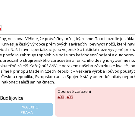
y, ne slova. Věříme, že právě činy určují, kým jsme. Tato filozofie je zá
V Knives je český výrobce prémiových zavíracích i pevných nožů, které na
ích. Naší hlavní specializací jsou vojenské a taktické nože vyvíjené pro 
e portfolio zahrnuje i spolehlivé nože pro každodenní nošení a outdoorové
, precizního strojírenského zpracování a funkčního designu vytváříme nože
ch skutečně záleží. Každý nůž ANV je odrazem našeho závazku ke kvalitě, i
ásíme k principu Made in Czech Republic – veškerá výroba i původ použitýc
 Českou republiku, Evropskou unii a Spojené státy americké, nikdy nepoc
e nakonec záleží jen na činech.
Oborové zařazení
400
,
499
Budějovice
PVA EXPO
PRAHA
: