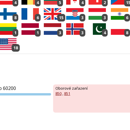
4
4
5
4
2
1
8
6
15
3
3
6
1
1
3
3
4
8
18
o 60200
Oborové zařazení
850
,
851
PVA EXPO
PRAHA