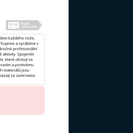
kladem každého nože,
vrhujeme a vyrábíme v
náročné profesionální
 aktivity. Spojením
, které obstojí ve
novacím a poctivému
h materiálů jsou
házejí ze zemí mimo