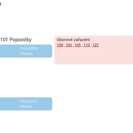
m
5101 Popovičky
Oborové zařazení
100
,
103
,
105
,
110
,
125
PVA EXPO
PRAHA
PVA EXPO
PRAHA