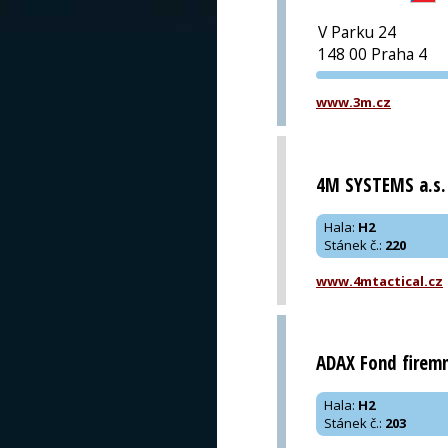
V Parku 24
148 00 Praha 4
www.3m.cz
4M SYSTEMS a.s.
Hala
:
H2
Stánek č.
:
220
www.4mtactical.cz
ADAX Fond firemn
Hala
:
H2
Stánek č.
:
203