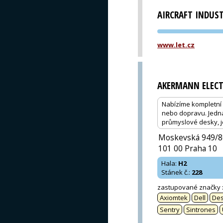
AIRCRAFT INDUST
www.let.cz
AKERMANN ELECT
Nabízíme kompletní 
nebo dopravu. Jedná
průmyslové desky, 
Moskevská 949/8
101 00 Praha 10
Hala
:
H2
Stánek č.
:
228
zastupované značky
Axiomtek
Dell
De
Sentry
Sintrones