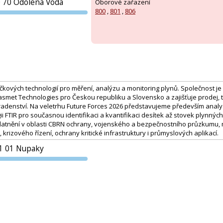
0 70 Odolena Voda
Oborové zařazení
800
,
801
,
806
PVA EXPO
PRAHA
čkových technologií pro měření, analýzu a monitoring plynů. Společnost 
smet Technologies pro Českou republiku a Slovensko a zajišťuje prodej,
poradenství. Na veletrhu Future Forces 2026 představujeme především ana
gii FTIR pro současnou identifikaci a kvantifikaci desítek až stovek plynnýc
latnění v oblasti CBRN ochrany, vojenského a bezpečnostního průzkumu,
krizového řízení, ochrany kritické infrastruktury i průmyslových aplikací.
1 01 Nupaky
PVA EXPO
:
PRAHA