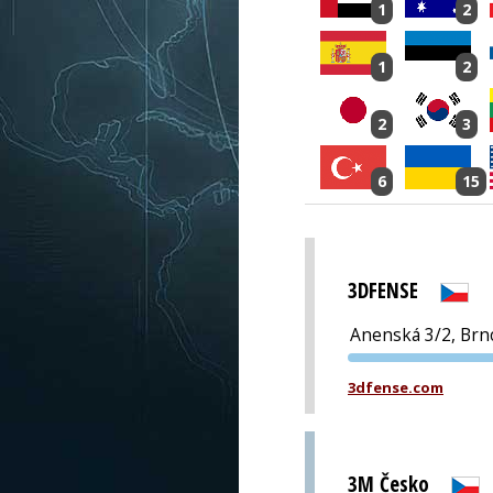
1
2
1
2
2
3
6
15
3DFENSE
Anenská 3/2, Brn
3dfense.com
3M Česko