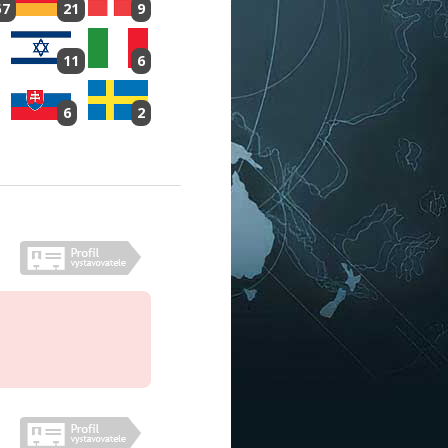
57
21
9
11
6
6
2