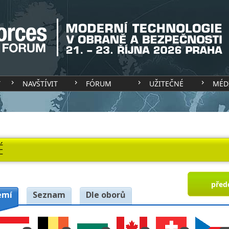
T
NAVŠTÍVIT
FÓRUM
UŽITEČNÉ
MÉD
É
před
emí
Seznam
Dle oborů