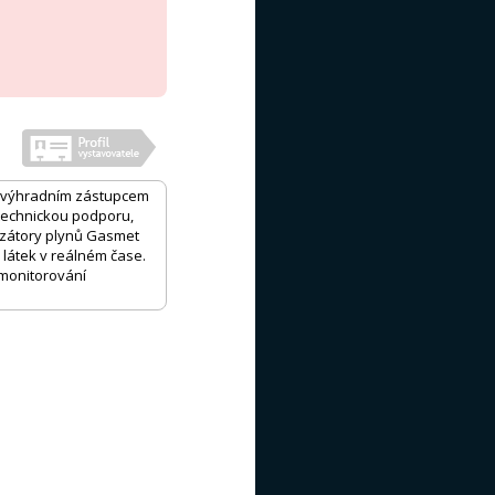
je výhradním zástupcem
 technickou podporu,
lyzátory plynů Gasmet
h látek v reálném čase.
 monitorování