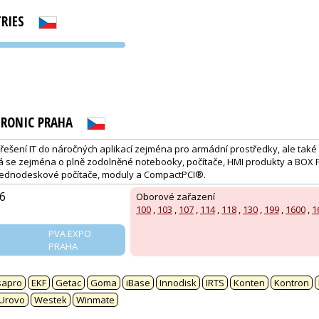
RIES
PVA EXPO
PRAHA
RONIC PRAHA
řešení IT do náročných aplikací zejména pro armádní prostředky, ale také
 se zejména o plně zodolněné notebooky, počítače, HMI produkty a BOX P
jednodeskové počítače, moduly a CompactPCI®.
6
Oborové zařazení
100
,
103
,
107
,
114
,
118
,
130
,
199
,
1600
,
1
PVA EXPO
PRAHA
:
sapro
EKF
Getac
Goma
iBase
Innodisk
IRTS
Konten
Kontron
Urovo
Westek
Winmate