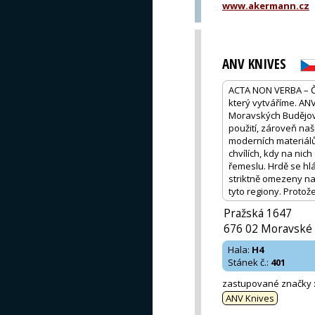
www.akermann.cz
ANV KNIVES
ACTA NON VERBA – Čin
který vytváříme. AN
Moravských Budějovic
použití, zároveň naš
moderních materiálů
chvílích, kdy na ni
řemeslu. Hrdě se hl
striktně omezeny na
tyto regiony. Protož
Pražská 1647
676 02 Moravské 
Hala
:
H4
Stánek č.
:
401
zastupované značky
ANV Knives