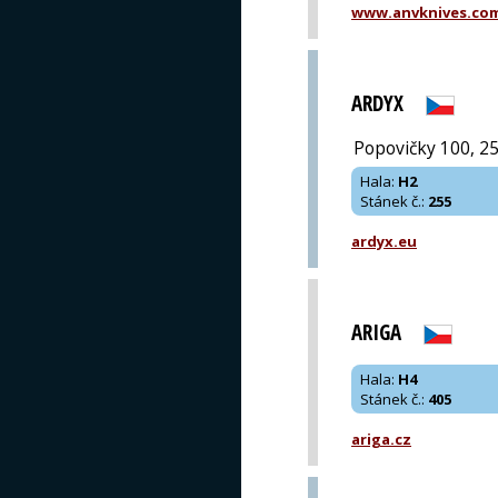
www.anvknives.co
ARDYX
Popovičky 100, 2
Hala
:
H2
Stánek č.
:
255
ardyx.eu
ARIGA
Hala
:
H4
Stánek č.
:
405
ariga.cz