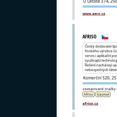
U Letiště 374, 25
www.aero.cz
AFRISO
Český dodavatel špi
finského výrobce Ga
servis i aplikační 
využívající technolo
Řešení nacházejí up
nebezpečných látek, 
Komerční 520, 25
zastupované značky
Afriso
Gasmet
afriso.cz