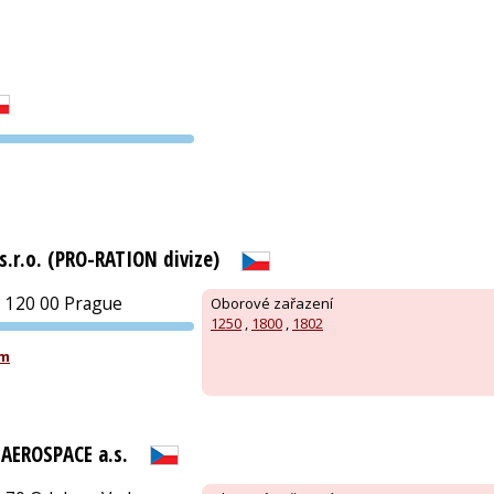
PVA EXPO
PRAHA
.r.o. (PRO-RATION divize)
 120 00 Prague
Oborové zařazení
1250
,
1800
,
1802
PVA EXPO
om
PRAHA
AEROSPACE a.s.