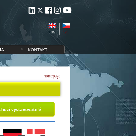
ENG
CZE
IA
KONTAKT
homepage
chozí vystavovatelé