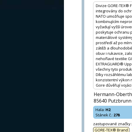
Divize GORE‑TEX® Fab
integrovány do ochr
NATO umožňuje spol
kombinujícím neprom
vyžadují vyšší úrov
poskytuje ochranu 
materiálové systém
prostředí až po mír
zátěži a dlouhodobé
obuv i rukavice, za
nehořlavé textilie
EXTRAGUARD® Upper 
všechny tyto produk
Díky rozsáhlému la
konzistentní výkon n
Gore důvěřují vojáci
Hermann-Oberth-
85640 Putzbrunn
Hala
:
H2
Stánek č.
:
278
zastupované značky
GORE‑TEX® Brand