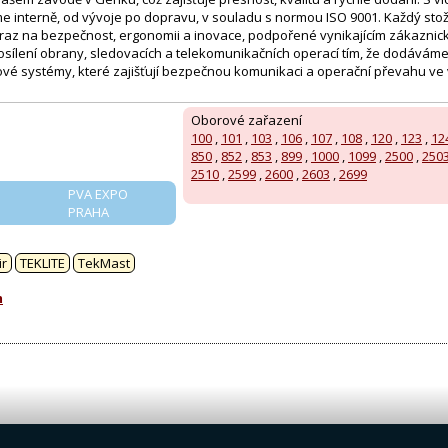
e interně, od vývoje po dopravu, v souladu s normou ISO 9001. Každý stožá
raz na bezpečnost, ergonomii a inovace, podpořené vynikajícím zákazni
posílení obrany, sledovacích a telekomunikačních operací tím, že dodáváme
ové systémy, které zajišťují bezpečnou komunikaci a operační převahu v
Oborové zařazení
100
,
101
,
103
,
106
,
107
,
108
,
120
,
123
,
12
850
,
852
,
853
,
899
,
1000
,
1099
,
2500
,
250
2510
,
2599
,
2600
,
2603
,
2699
PVA EXPO
PRAHA
:
ir
TEKLITE
TekMast
m