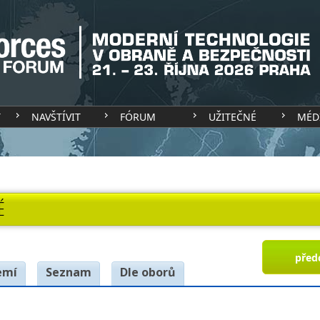
T
NAVŠTÍVIT
FÓRUM
UŽITEČNÉ
MÉD
É
před
emí
Seznam
Dle oborů