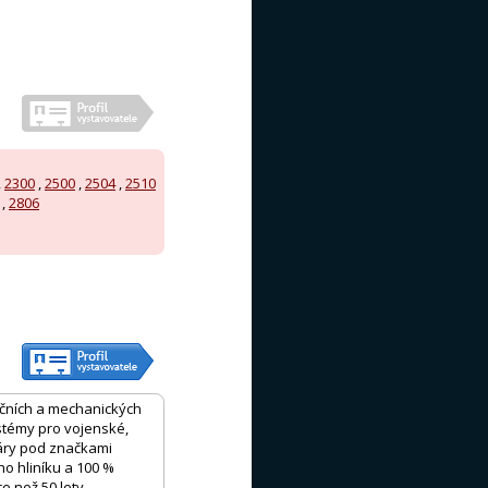
,
2300
,
2500
,
2504
,
2510
,
2806
kčních a mechanických
stémy pro vojenské,
žáry pod značkami
o hliníku a 100 %
e než 50 lety