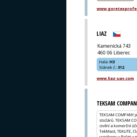
www.goretexprofe
LIAZ
Kamenická 743
460 06 Liberec
Hala
:
H3
Stánek č.
:
312
www.liaz-uav.com
TEKSAM COMPAN
TEKSAM COMPANY je 
stožárů. TEKSAM COM
civilní a komerční ú
TekMast, TEKLITE, C
vyrobeny v Belgii v 