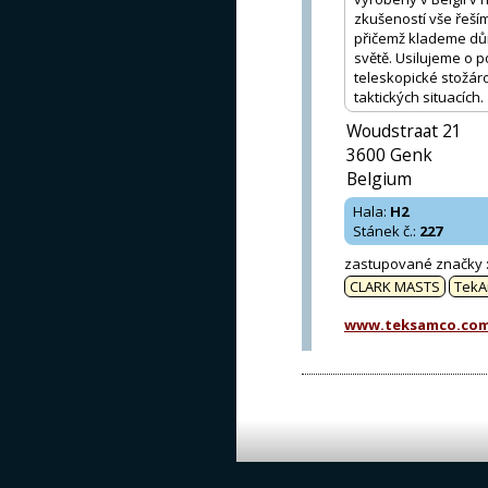
zkušeností vše řeším
přičemž klademe dů
světě. Usilujeme o 
teleskopické stožár
taktických situacích.
Woudstraat 21
3600 Genk
Belgium
Hala
:
H2
Stánek č.
:
227
zastupované značky
CLARK MASTS
TekA
www.teksamco.co