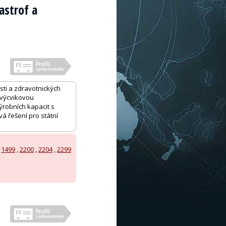
astrof a
sti a zdravotnických
, výcvikovou
ýrobních kapacit s
á řešení pro státní
,
1499
,
2200
,
2204
,
2299