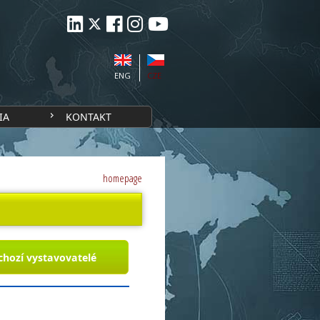
ENG
CZE
IA
KONTAKT
homepage
chozí vystavovatelé