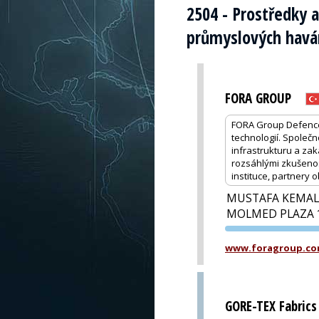
2504 - Prostředky a
průmyslových havár
FORA GROUP
FORA Group Defence 
technologií. Společn
infrastrukturu a za
rozsáhlými zkušenos
instituce, partnery
MUSTAFA KEMAL
MOLMED PLAZA 
www.foragroup.c
GORE-TEX Fabrics