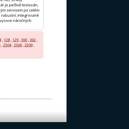
r je pečlivě testován,
ckým servisem po celém
 robustní, integrované
e vysoce náročných
4
,
128
,
129
,
300
,
302
,
3
,
2504
,
2506
,
2509
,