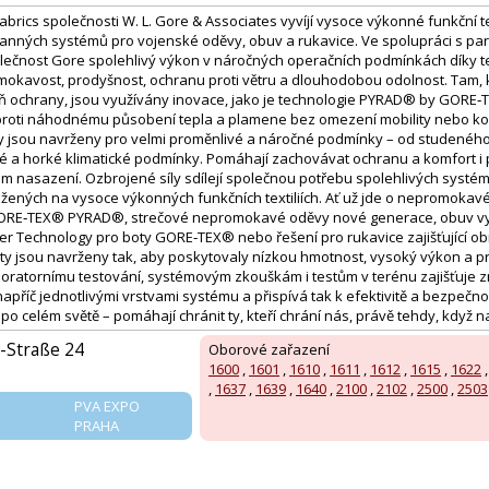
rics společnosti W. L. Gore & Associates vyvíjí vysoce výkonné funkční tex
anných systémů pro vojenské oděvy, obuv a rukavice. Ve spolupráci s par
ečnost Gore spolehlivý výkon v náročných operačních podmínkách díky t
okavost, prodyšnost, ochranu proti větru a dlouhodobou odolnost. Tam,
eň ochrany, jsou využívány inovace, jako je technologie PYRAD® by GORE‑
proti náhodnému působení tepla a plamene bez omezení mobility nebo ko
y jsou navrženy pro velmi proměnlivé a náročné podmínky – od studenéh
né a horké klimatické podmínky. Pomáhají zachovávat ochranu a komfort i 
m nasazení. Ozbrojené síly sdílejí společnou potřebu spolehlivých systém
ložených na vysoce výkonných funkčních textiliích. Ať už jde o nepromok
 GORE‑TEX® PYRAD®, strečové nepromokavé oděvy nové generace, obuv v
Technology pro boty GORE‑TEX® nebo řešení pro rukavice zajišťující ob
ty jsou navrženy tak, aby poskytovaly nízkou hmotnost, vysoký výkon a pr
boratornímu testování, systémovým zkouškám i testům v terénu zajišťuj
apříč jednotlivými vrstvami systému a přispívá tak k efektivitě a bezpečno
 po celém světě – pomáhají chránit ty, kteří chrání nás, právě tehdy, když na
Straße 24
Oborové zařazení
1600
,
1601
,
1610
,
1611
,
1612
,
1615
,
1622
,
1637
,
1639
,
1640
,
2100
,
2102
,
2500
,
2503
PVA EXPO
PRAHA
: