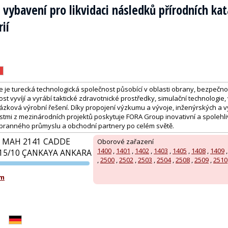
 vybavení pro likvidaci následků přírodních kat
ií
je turecká technologická společnost působící v oblasti obrany, bezpečno
ost vyvíjí a vyrábí taktické zdravotnické prostředky, simulační technologie
kázková výrobní řešení. Díky propojení výzkumu a vývoje, inženýrských a v
tmi z mezinárodních projektů poskytuje FORA Group inovativní a spolehliv
 obranného průmyslu a obchodní partnery po celém světě.
 MAH 2141 CADDE
Oborové zařazení
1400
,
1401
,
1402
,
1403
,
1405
,
1408
,
1409
15/10 ÇANKAYA ANKARA
,
2500
,
2502
,
2503
,
2504
,
2508
,
2509
,
2510
PVA EXPO
om
PRAHA