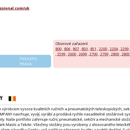
ssional.com/uk
Oborové zařazení
800
,
806
,
807
,
850
,
851
,
2200
,
2204
,
2299
,
2599
,
2600
,
2699
,
2700
,
2799
,
2800
,
2805
PVA EXPO
PRAHA
Y
výrobcem vysoce kvalitních ručních a pneumatických teleskopických, se
PANY navrhuje, vyvíjí, vyrábí a prodává rychle nasaditelné stožárové sy
čely. Naše portfolio zahrnuje ruční, pneumatické, sekční a mechanické sto
lark Masts a TekAir. Všechny stožáry jsou vyrobeny z eloxovaného leteckéh
našem závodě v Genku, což zajišťuje přesnost, kvalitu a rychlé dodání. S víc