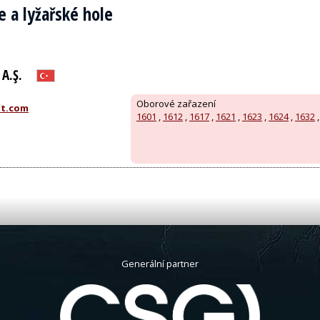
e a lyžařské hole
A.Ş.
Oborové zařazení
t.com
1601
,
1612
,
1617
,
1621
,
1623
,
1624
,
1632
Generální partner