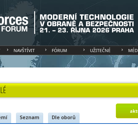
T
NAVŠTÍVIT
FÓRUM
UŽITEČNÉ
MÉD
LÉ
akt
emí
Seznam
Dle oborů