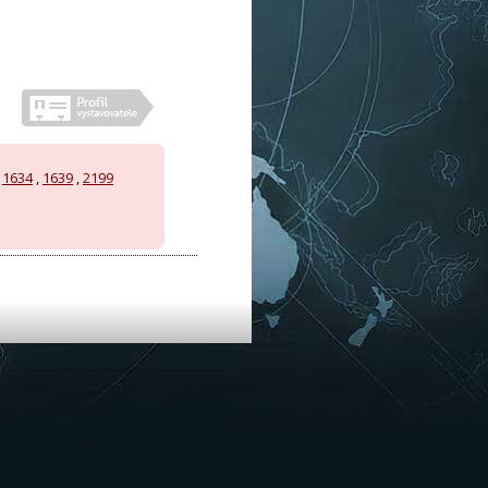
,
1634
,
1639
,
2199