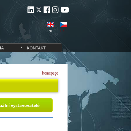
ENG
CZE
IA
KONTAKT
homepage
uální vystavovatelé