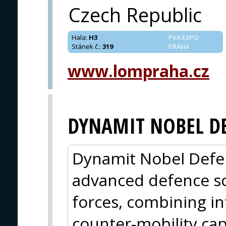
Czech Republic
Hala
:
H3
PVA EXPO
Stánek č.
:
319
PRAHA
www.lompraha.cz
DYNAMIT NOBEL D
Dynamit Nobel Defe
advanced defence so
forces, combining i
counter-mobility cap