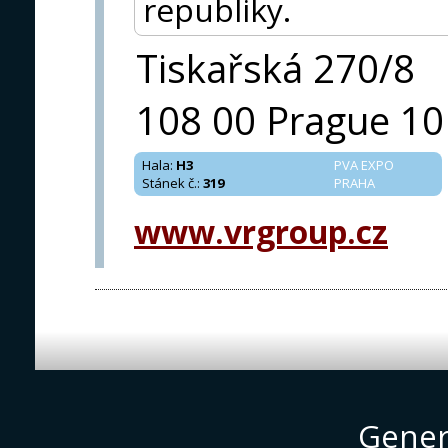
republiky.
Tiskařská 270/8
108 00 Prague 10
Hala
:
H3
PVA EXPO
Stánek č.
:
319
PRAHA
www.vrgroup.cz
Gener