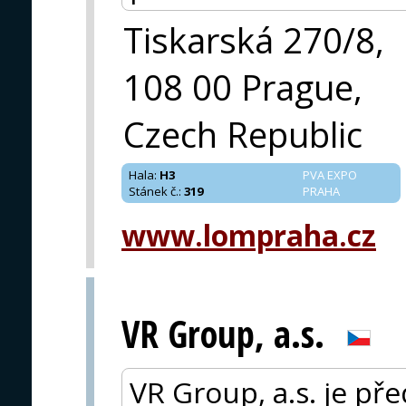
Tiskarská 270/8,
108 00 Prague,
Czech Republic
Hala
:
H3
PVA EXPO
Stánek č.
:
319
PRAHA
www.lompraha.cz
VR Group, a.s.
VR Group, a.s. je př