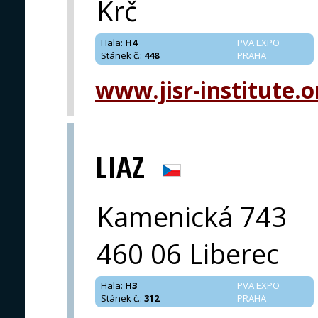
Krč
Hala
:
H4
PVA EXPO
Stánek č.
:
448
PRAHA
www.jisr-institute.o
LIAZ
Kamenická 743
460 06 Liberec
Hala
:
H3
PVA EXPO
Stánek č.
:
312
PRAHA