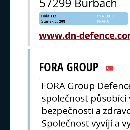
57299 Burbach
Hala
:
H2
PVA EXPO
Stánek č.
:
208
PRAHA
www.dn-defence.c
FORA GROUP
FORA Group Defence 
společnost působící 
bezpečnosti a zdravo
Společnost vyvíjí a v