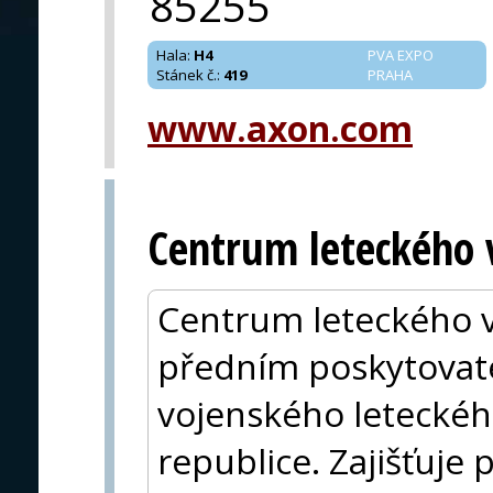
85255
Hala
:
H4
PVA EXPO
Stánek č.
:
419
PRAHA
www.axon.com
Centrum leteckého 
Centrum leteckého v
předním poskytova
vojenského leteckéh
republice. Zajišťuje 