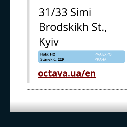
31/33 Simi
Brodskikh St.,
Kyiv
Hala
:
H2
PVA EXPO
Stánek č.
:
229
PRAHA
octava.ua/en