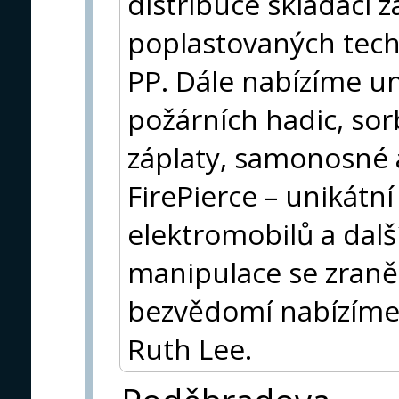
distribuce skládací 
poplastovaných techn
PP. Dále nabízíme un
požárních hadic, sor
záplaty, samonosné 
FirePierce – unikátn
elektromobilů a dalš
manipulace se zran
bezvědomí nabízíme 
Ruth Lee.