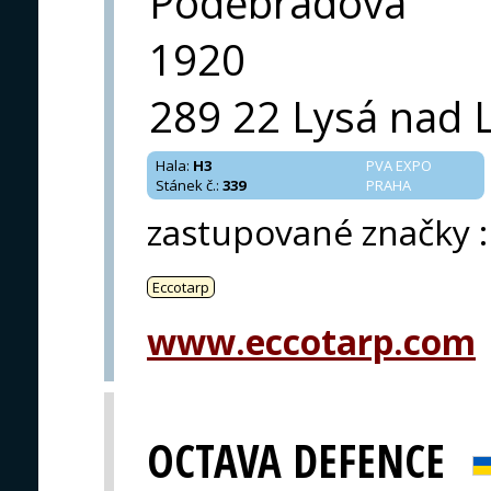
Poděbradova
1920
289 22 Lysá nad
Hala
:
H3
PVA EXPO
Stánek č.
:
339
PRAHA
zastupované značky
:
Eccotarp
www.eccotarp.com
OCTAVA DEFENCE