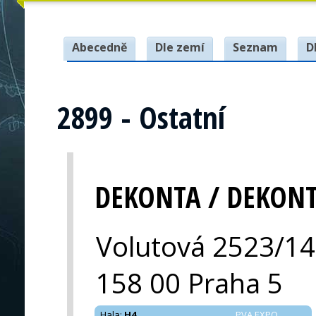
Abecedně
Dle zemí
Seznam
D
2899 - Ostatní
DEKONTA / DEKON
Volutová 2523/14
158 00 Praha 5
Hala
:
H4
PVA EXPO