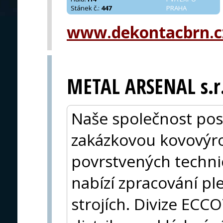
Stánek č.
:
447
PRAHA
www.dekontacbrn.c
METAL ARSENAL s.r.
Naše společnost pos
zakázkovou kovovýro
povrstvených technic
nabízí zpracování p
strojích. Divize ECC