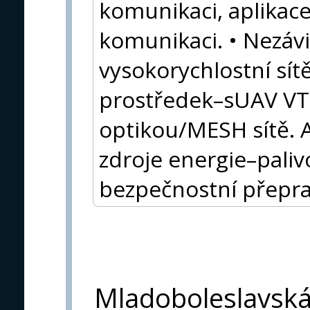
komunikaci, aplikac
komunikaci. • Nezávi
vysokorychlostní sítě
prostředek–sUAV VT
optikou/MESH sítě. A
zdroje energie–palivo
bezpečnostní přeprav
Mladoboleslavsk