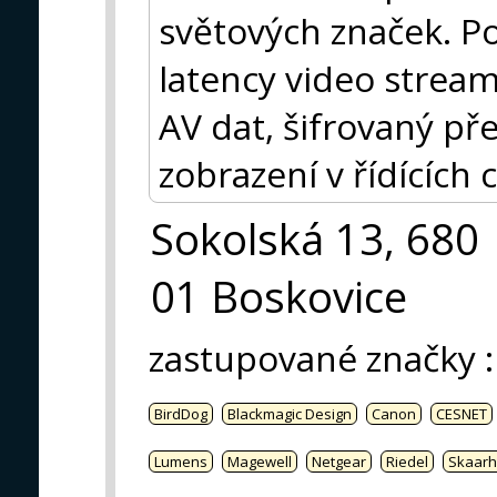
světových značek. Po
latency video stream
AV dat, šifrovaný p
zobrazení v řídících 
Sokolská 13, 680
01 Boskovice
zastupované značky
:
BirdDog
Blackmagic Design
Canon
CESNET
Lumens
Magewell
Netgear
Riedel
Skaarh