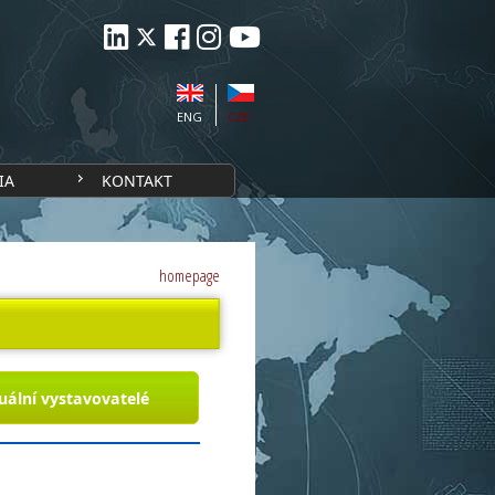
ENG
CZE
IA
KONTAKT
homepage
uální vystavovatelé