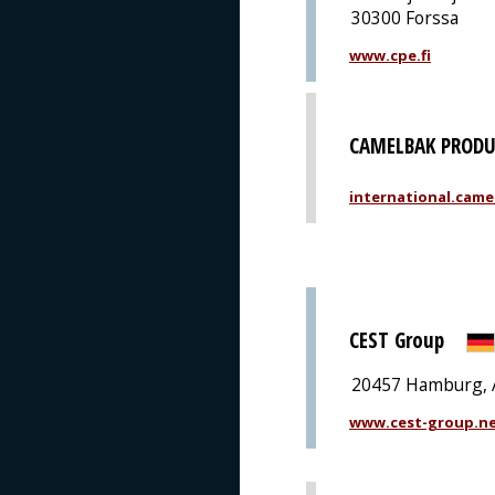
30300 Forssa
www.cpe.fi
CAMELBAK PRODU
international.came
CEST Group
20457 Hamburg, 
www.cest-group.n