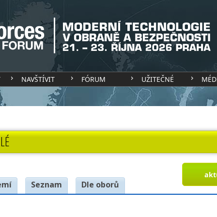
T
NAVŠTÍVIT
FÓRUM
UŽITEČNÉ
MÉD
LÉ
akt
emí
Seznam
Dle oborů