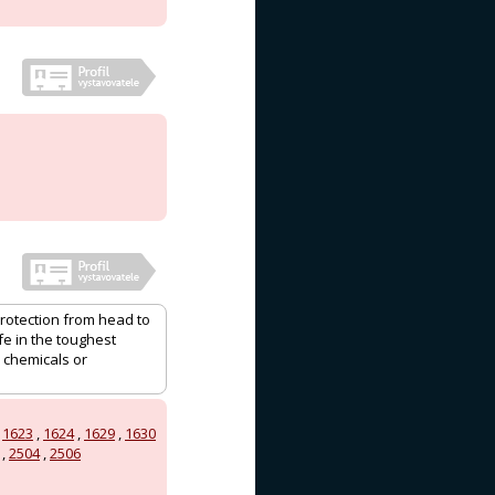
protection from head to
e in the toughest
 chemicals or
,
1623
,
1624
,
1629
,
1630
,
2504
,
2506