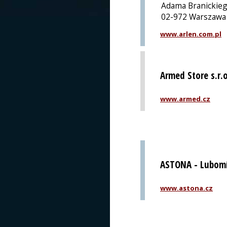
Adama Branickieg
02-972 Warszawa
www.arlen.com.pl
Armed Store s.r.o
www.armed.cz
ASTONA - Lubomí
www.astona.cz