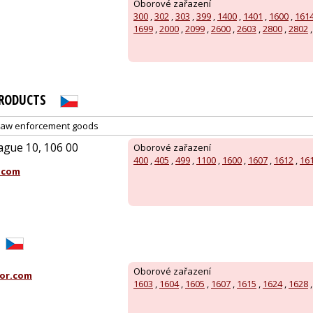
Oborové zařazení
300
,
302
,
303
,
399
,
1400
,
1401
,
1600
,
161
1699
,
2000
,
2099
,
2600
,
2603
,
2800
,
2802
PRODUCTS
d law enforcement goods
ague 10, 106 00
Oborové zařazení
400
,
405
,
499
,
1100
,
1600
,
1607
,
1612
,
16
.com
Oborové zařazení
or.com
1603
,
1604
,
1605
,
1607
,
1615
,
1624
,
1628