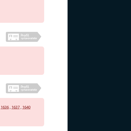
,
1636
,
1637
,
1640