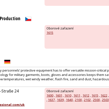
Production
Oborové zařazení
1615
ty personnels’ protective equipment has to offer versatile mission-critical 
ology for military garments, boots, gloves and accessories keeps them saf
low temperatures, wet windy weather, flash fire, sand and dust, hazardous
Straße 24
Oborové zařazení
1600
,
1601
,
1610
,
1611
,
1612
,
1615
,
1622
,
1637
,
1639
,
1640
,
2100
,
2102
,
2500
,
2503
ssional.com/uk