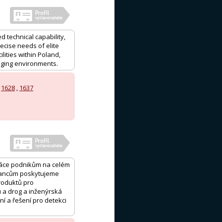
 technical capability,
ecise needs of elite
lities within Poland,
enging environments.
,
1628
,
1637
práce podnikům na celém
tnancům poskytujeme
roduktů pro
u a drog a inženýrská
í a řešení pro detekci