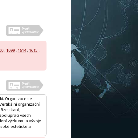
00
,
1099
,
1614
,
1615
,
ski. Organizace se
Vertikální organizační
íze, tkaní,
spolupráci všech
ělení výzkumu a vývoje
ysoké estetické a