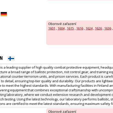
Oborové zařazení
1601
,
1604
,
1615
,
1616
,
1624
,
1626
,
1636
ON
 is a leading supplier of high quality combat protective equipment, headqu
ure a broad range of ballistic protection, riot control gear, and training e
 national counter-terrorism units, and prison services. Each product is caref
to detail, ensuring top-tier quality and durability. Our products are lightw
o meet the highest standards. With manufacturing facilities in Finland a
livering equipment that combines exceptional craftsmanship with uncompr
ting laboratory, where we conduct extensive research and development da
ch testing. Using the latest technology, our laboratory performs ballistic, s
utions are certified to meet the latest standards, ensuring maximum safety 
Oborové zařazení