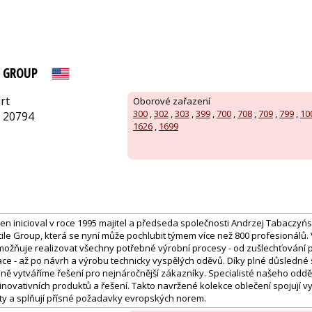
E GROUP
rt
Oborové zařazení
300
,
302
,
303
,
399
,
700
,
708
,
709
,
799
,
10
, 20794
1626
,
1699
len inicioval v roce 1995 majitel a předseda společnosti Andrzej Tabaczyń
tile Group, která se nyní může pochlubit týmem více než 800 profesionálů. 
možňuje realizovat všechny potřebné výrobní procesy - od zušlechťování př
 - až po návrh a výrobu technicky vyspělých oděvů. Díky plné důsledné 
ině vytváříme řešení pro nejnáročnější zákazníky. Specialisté našeho odd
inovativních produktů a řešení. Takto navržené kolekce oblečení spojují v
y a splňují přísné požadavky evropských norem.