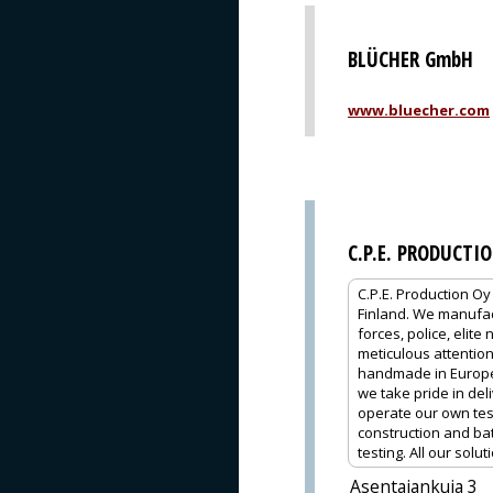
BLÜCHER GmbH
www.bluecher.com
C.P.E. PRODUCTI
C.P.E. Production Oy
Finland. We manufact
forces, police, elite
meticulous attention 
handmade in Europe t
we take pride in de
operate our own tes
construction and bat
testing. All our sol
Asentajankuja 3