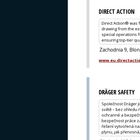
DIRECT ACTION
Direct Action® was f
drawing from the ex
special operations f
ensuring top-tier qu
Zachodnia 9, Blon
www.eu.directacti
DRÄGER SAFETY
Společnost Dräger ji
světě – bez ohledu 
ochranné a bezpečno
bezpečnost práce za
řešení vytvořená na 
plynu, jak přenosná,