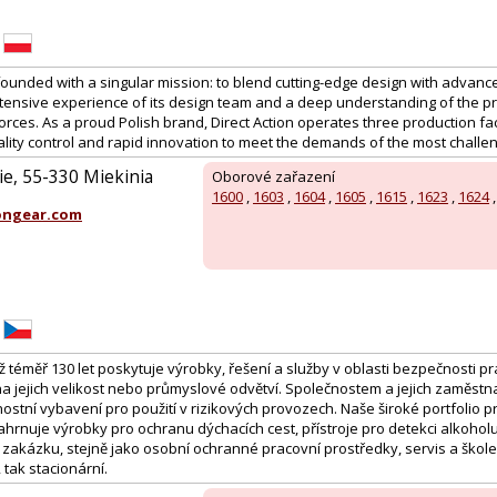
ounded with a singular mission: to blend cutting-edge design with advanced
tensive experience of its design team and a deep understanding of the pr
orces. As a proud Polish brand, Direct Action operates three production faci
ality control and rapid innovation to meet the demands of the most chall
ie, 55-330 Miekinia
Oborové zařazení
1600
,
1603
,
1604
,
1605
,
1615
,
1623
,
1624
ongear.com
ž téměř 130 let poskytuje výrobky, řešení a služby v oblasti bezpečnosti 
na jejich velikost nebo průmyslové odvětví. Společnostem a jejich zaměs
stní vybavení pro použití v rizikových provozech. Naše široké portfolio p
hrnuje výrobky pro ochranu dýchacích cest, přístroje pro detekci alkohol
zakázku, stejně jako osobní ochranné pracovní prostředky, servis a školen
 tak stacionární.