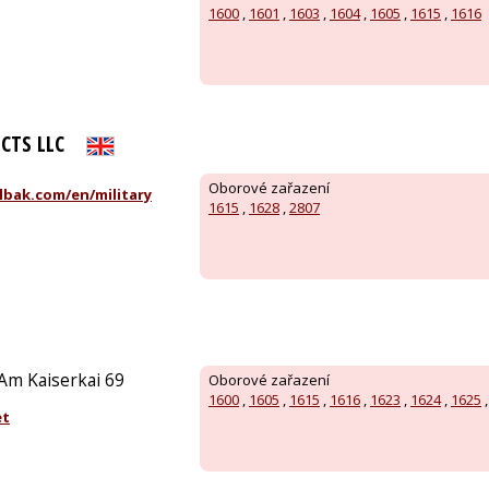
1600
,
1601
,
1603
,
1604
,
1605
,
1615
,
1616
CTS LLC
Oborové zařazení
lbak.com/en/military
1615
,
1628
,
2807
Am Kaiserkai 69
Oborové zařazení
1600
,
1605
,
1615
,
1616
,
1623
,
1624
,
1625
et