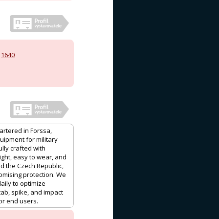
,
1640
artered in Forssa,
quipment for military
ully crafted with
eight, easy to wear, and
nd the Czech Republic,
omising protection. We
ily to optimize
tab, spike, and impact
for end users.