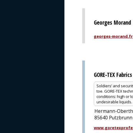
Georges Morand 
georges-morand.fr
GORE-TEX Fabrics
Soldiers’ and securi
toe. GORE-TEX techn
conditions: high or 
undesirable liquids.
Hermann-Oberth-
85640 Putzbrunn
www.goretexprofe