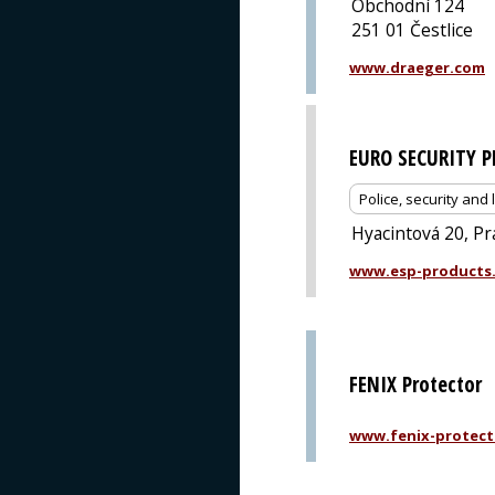
Obchodní 124
251 01 Čestlice
www.draeger.com
EURO SECURITY 
Police, security an
Hyacintová 20, Pr
www.esp-products
FENIX Protector
www.fenix-protect