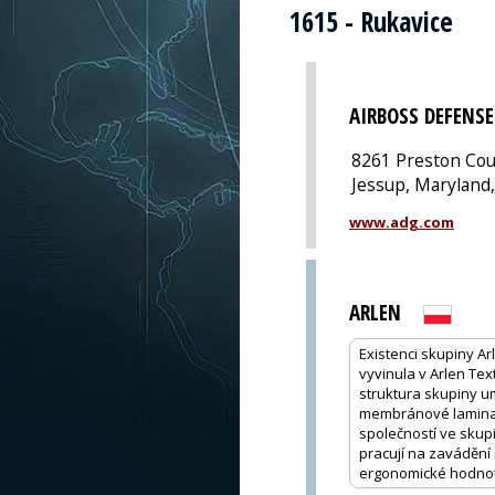
1615 - Rukavice
AIRBOSS DEFENS
8261 Preston Cou
Jessup, Maryland
www.adg.com
ARLEN
Existenci skupiny Ar
vyvinula v Arlen Tex
struktura skupiny u
membránové laminace
společností ve skup
pracují na zavádění 
ergonomické hodnot