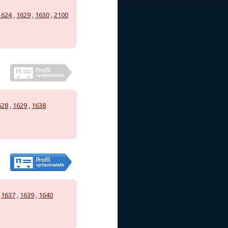
1624
,
1629
,
1630
,
2100
628
,
1629
,
1638
,
1637
,
1639
,
1640