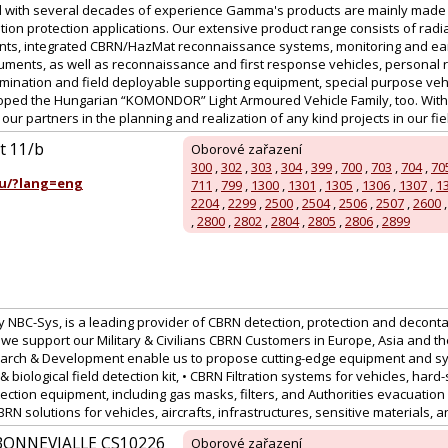
 with several decades of experience Gamma's products are mainly made for
tion protection applications. Our extensive product range consists of radi
nts, integrated CBRN/HazMat reconnaissance systems, monitoring and ear
uments, as well as reconnaissance and first response vehicles, personal r
ination and field deployable supporting equipment, special purpose vehic
ed the Hungarian “KOMONDOR” Light Armoured Vehicle Family, too. With a
ur partners in the planning and realization of any kind projects in our field
út 11/b
Oborové zařazení
300
,
302
,
303
,
304
,
399
,
700
,
703
,
704
,
70
u/?lang=eng
711
,
799
,
1300
,
1301
,
1305
,
1306
,
1307
,
1
2204
,
2299
,
2500
,
2504
,
2506
,
2507
,
2600
,
2800
,
2802
,
2804
,
2805
,
2806
,
2899
 NBC-Sys, is a leading provider of CBRN detection, protection and deconta
we support our Military & Civilians CBRN Customers in Europe, Asia and th
arch & Development enable us to propose cutting-edge equipment and sy
& biological field detection kit, • CBRN Filtration systems for vehicles, hard-
ection equipment, including gas masks, filters, and Authorities evacuation
N solutions for vehicles, aircrafts, infrastructures, sensitive materials, 
BONNEVIALLE CS10226
Oborové zařazení