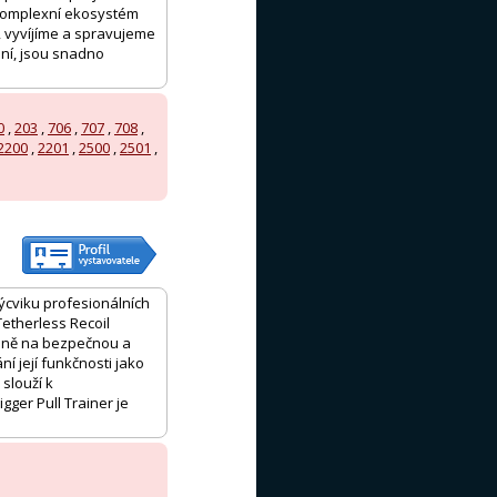
 komplexní ekosystém
, vyvíjíme a spravujeme
ní, jsou snadno
0
,
203
,
706
,
707
,
708
,
2200
,
2201
,
2500
,
2501
,
výcviku profesionálních
etherless Recoil
raně na bezpečnou a
í její funkčnosti jako
 slouží k
ger Pull Trainer je