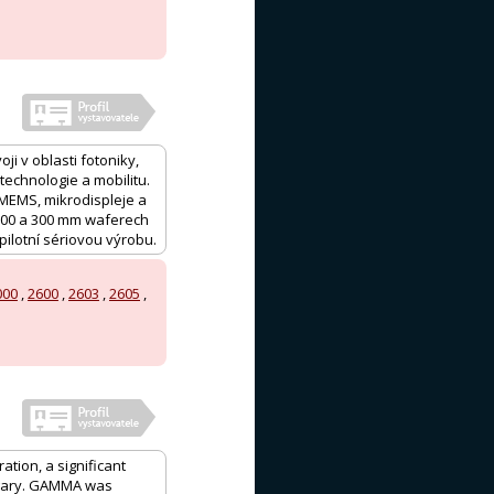
i v oblasti fotoniky,
technologie a mobilitu.
MEMS, mikrodispleje a
200 a 300 mm waferech
ilotní sériovou výrobu.
000
,
2600
,
2603
,
2605
,
ation, a significant
ngary. GAMMA was