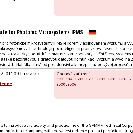
tute for Photonic Microsystems IPMS
t pro fotonické mikrosystémy IPMS je lídrem v aplikovaném výzkumu a vývoj
ikrosystémových technologií pro inteligentní průmyslová řešení, lékařské 
na zákaznicky specifické miniaturizované senzory, akční členy, systémy 
 a také bezdrátovou a drátovou datovou komunikaci. Výzkum a vývoj na 
rostorách. Nabídka sahá od poradenství a koncepce až po vývoj procesů a p
. 2, 01109 Dresden
Oborové zařazení
100
,
108
,
1600
,
1641
,
1700
,
1701
,
1702
,
2
fer.de
3500
,
3506
ure to introduce the activity and product line of the GAMMA Technical Corpor
manufacturer company, with the widest defence product portfolio in Hu