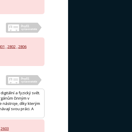
801
,
2802
,
2806
igitální a fyzický svět.
orgánům činným v
e nástroje, díky kterým
ávají svou práci. A
,
2603