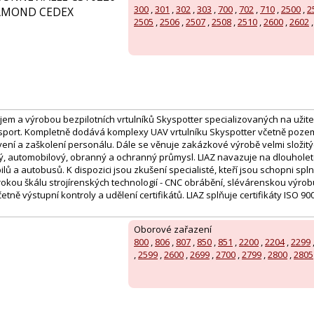
300
,
301
,
302
,
303
,
700
,
702
,
710
,
2500
,
2
HAMOND CEDEX
2505
,
2506
,
2507
,
2508
,
2510
,
2600
,
2602
jem a výrobou bezpilotních vrtulníků Skyspotter specializovaných na užite
sport. Kompletně dodává komplexy UAV vrtulníku Skyspotter včetně pozemní
ní a zaškolení personálu. Dále se věnuje zakázkové výrobě velmi složitýc
ký, automobilový, obranný a ochranný průmysl. LIAZ navazuje na dlouholet
ů a autobusů. K dispozici jsou zkušení specialisté, kteří jsou schopni spl
rokou škálu strojírenských technologií - CNC obrábění, slévárenskou výrob
ně výstupní kontroly a udělení certifikátů. LIAZ splňuje certifikáty ISO 90
Oborové zařazení
800
,
806
,
807
,
850
,
851
,
2200
,
2204
,
2299
,
2599
,
2600
,
2699
,
2700
,
2799
,
2800
,
2805