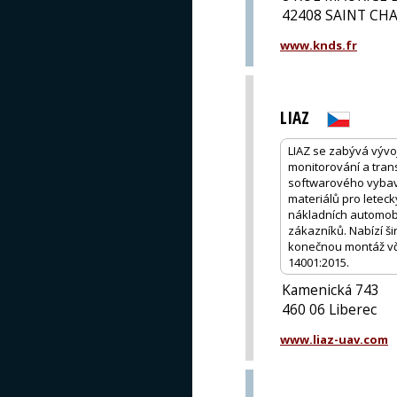
42408 SAINT C
www.knds.fr
LIAZ
LIAZ se zabývá vývo
monitorování a tran
softwarového vybave
materiálů pro letec
nákladních automobil
zákazníků. Nabízí ši
konečnou montáž včet
14001:2015.
Kamenická 743
460 06 Liberec
www.liaz-uav.com