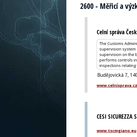
2600 - Měřicí a vý
Celní správa Česk
The Customs Administ
supervision system i
supervision on the 
performs controls i
inspections relating
Budějovická 7, 14
www.celnisprava.c
CESI SICUREZZA 
www.tscmgiano.eu