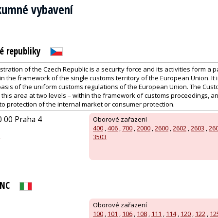
zkumné vybavení
é republiky
ration of the Czech Republic is a security force and its activities form a p
n the framework of the single customs territory of the European Union. It
basis of the uniform customs regulations of the European Union. The Cust
n this area at two levels – within the framework of customs proceedings, 
 to protection of the internal market or consumer protection.
0 00 Praha 4
Oborové zařazení
400
,
406
,
700
,
2000
,
2600
,
2602
,
2603
,
26
z
3503
SNC
Oborové zařazení
100
,
101
,
106
,
108
,
111
,
114
,
120
,
122
,
12