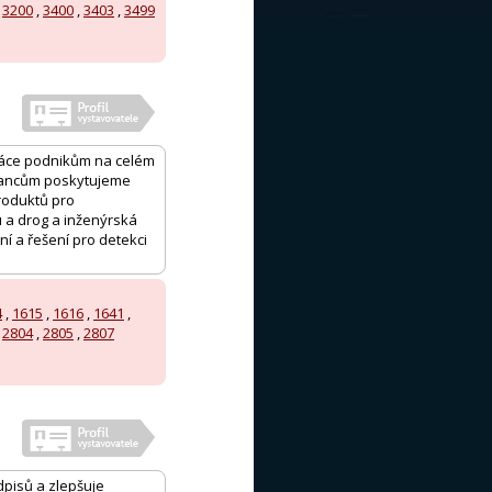
,
3200
,
3400
,
3403
,
3499
práce podnikům na celém
tnancům poskytujeme
roduktů pro
u a drog a inženýrská
í a řešení pro detekci
4
,
1615
,
1616
,
1641
,
,
2804
,
2805
,
2807
edpisů a zlepšuje