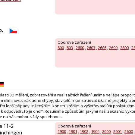
o.
Oborové zařazení
800
,
803
,
2600
,
2603
,
2606
,
2699
,
2800
,
2
blasti 3D měření, zobrazování a realizačních řešení umíme nejlépe propojit d
eliminovat nákladné chyby, stavitelům konstruovat úžasné projekty a 
ářet lepší případy. Inženýrům, konstruktérům a vyšetřovatelům poskytujem
u k odpovědi „To je ono!“. Rozumíme způsobům, jakými naši zákazníci vykon
se na nás mohou vždy spolehnout.
e 11-2
Oborové zařazení
1900
,
1901
,
1902
,
1904
,
2000
,
2001
,
2600
ünchingen