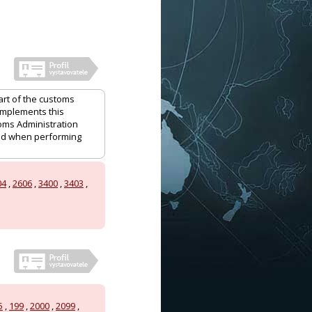
art of the customs
 implements this
oms Administration
and when performing
04
,
2606
,
3400
,
3403
,
5
,
199
,
2000
,
2099
,