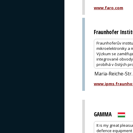
www.faro.com
Fraunhofer Insti
Fraunhoferův institu
mikroelektroniky a m
Výzkum se zaměřuje 
integrované obvody
probíhá v čistých p
Maria-Reiche-Str
www.ipms.fraunho
GAMMA
It is my great pleas
defence equipment 