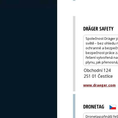
DRÄGER SAFETY
Společnost Dräger ji
světě – bez ohledu 
ochranné a bezpečno
bezpečnost práce za
řešení vytvořená na 
plynu, jak přenosná,
Obchodní 124
251 01 Čestlice
www.draeger.com
DRONETAG
Dronetag přináší řeš