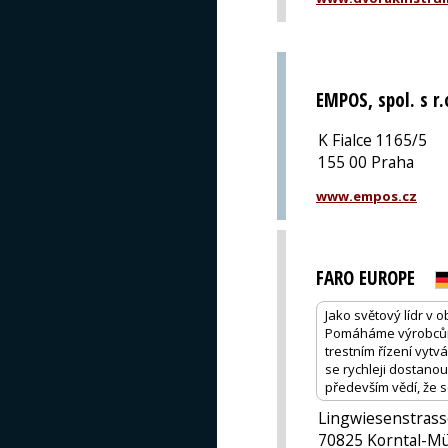
EMPOS, spol. s r.
K Fialce 1165/5
155 00 Praha
www.empos.cz
FARO EUROPE
Jako světový lídr v o
Pomáháme výrobcům 
trestním řízení vytv
se rychleji dostano
především vědí, že 
Lingwiesenstrass
70825 Korntal-M