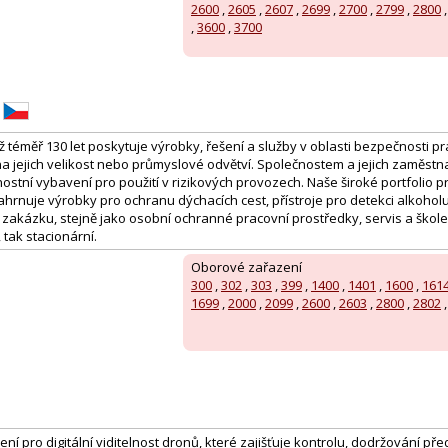
2600
,
2605
,
2607
,
2699
,
2700
,
2799
,
2800
,
3600
,
3700
ž téměř 130 let poskytuje výrobky, řešení a služby v oblasti bezpečnosti 
na jejich velikost nebo průmyslové odvětví. Společnostem a jejich zaměs
stní vybavení pro použití v rizikových provozech. Naše široké portfolio p
hrnuje výrobky pro ochranu dýchacích cest, přístroje pro detekci alkohol
zakázku, stejně jako osobní ochranné pracovní prostředky, servis a školen
 tak stacionární.
Oborové zařazení
300
,
302
,
303
,
399
,
1400
,
1401
,
1600
,
161
1699
,
2000
,
2099
,
2600
,
2603
,
2800
,
2802
ení pro digitální viditelnost dronů, které zajišťuje kontrolu, dodržování př