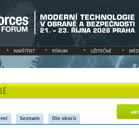
T
NAVŠTÍVIT
FÓRUM
UŽITEČNÉ
MÉD
LÉ
akt
emí
Seznam
Dle oborů