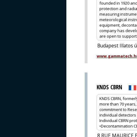
founded in 1920 and
protection and radia
measuring instrume
meteorological instr
equipment, decontam
company has develop
are open to support o
Budapest Illatos 
www.gammatech.h
KNDS CBRN
KNDS CBRN, formerly
more than 70 years, 
commitment to Rese
individual detectors 
Individual CBRN prot
•Decontamination CBR
8 RUE MAURICE 