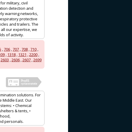
 military, civil
ation detection and
ly warning networks,
espiratory protective
les and trailers. The
ll our expertise, we
s of activity.
5
,
706
,
707
,
708
,
710
,
309
,
1318
,
1321
,
2200
,
,
2603
,
2606
,
2607
,
2699
mination solutions. For
e Middle East. Our
stems: • Chemical
shelters & tents, •
 hood,
and personals.