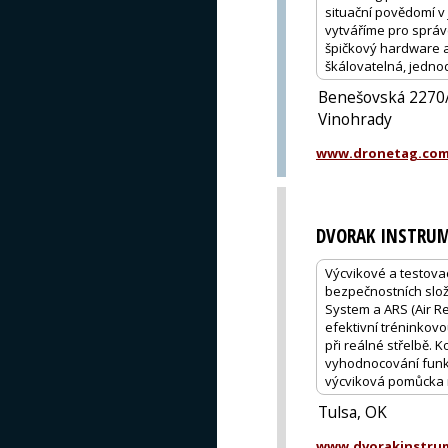
situační povědomí v
vytváříme pro správc
špičkový hardware a
škálovatelná, jedno
Benešovská 2270/
Vinohrady
www.dronetag.co
DVORAK INSTRUM
Výcvikové a testovac
bezpečnostních slož
System a ARS (Air R
efektivní tréninkovo
při reálné střelbě. 
vyhodnocování funkč
výcviková pomůcka n
Tulsa, OK
www.dvorakinstru