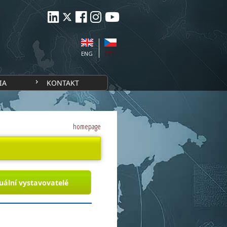
ENG
CZE
IA
KONTAKT
homepage
uální vystavovatelé