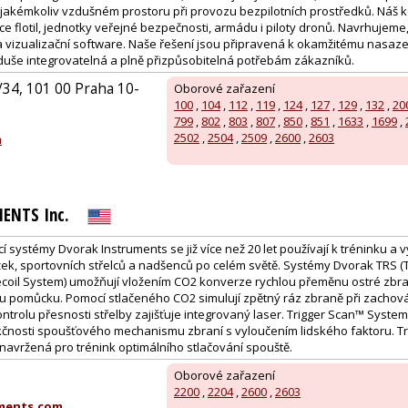
 jakémkoliv vzdušném prostoru při provozu bezpilotních prostředků. Náš
e flotil, jednotky veřejné bezpečnosti, armádu i piloty dronů. Navrhujeme
 vizualizační software. Naše řešení jsou připravená k okamžitému nasaze
duše integrovatelná a plně přizpůsobitelná potřebám zákazníků.
34, 101 00 Praha 10-
Oborové zařazení
100
,
104
,
112
,
119
,
124
,
127
,
129
,
132
,
20
799
,
802
,
803
,
807
,
850
,
851
,
1633
,
1699
,
2502
,
2504
,
2509
,
2600
,
2603
m
ENTS Inc.
í systémy Dvorak Instruments se již více než 20 let používají k tréninku a 
ek, sportovních střelců a nadšenců po celém světě. Systémy Dvorak TRS (T
ecoil System) umožňují vložením CO2 konverze rychlou přeměnu ostré zb
u pomůcku. Pomocí stlačeného CO2 simulují zpětný ráz zbraně při zachován
Kontrolu přesnosti střelby zajišťuje integrovaný laser. Trigger Scan™ System
nosti spoušťového mechanismu zbraní s vyloučením lidského faktoru. Trig
avržená pro trénink optimálního stlačování spouště.
Oborové zařazení
2200
,
2204
,
2600
,
2603
ments.com