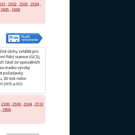
501
,
2502
,
2503
,
2504
,
,
2605
,
2606
čné úlohy zvláště pro
 řídící stanice (GCS),
h částí ze speciálních
ou tradici výroby
nit požadavky
u, 3D tisk nebo
01:2015 a ISO
,
2300
,
2500
,
2504
,
2510
,
2806