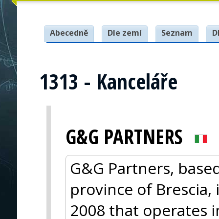
Abecedně
Dle zemí
Seznam
D
1313 - Kanceláře
G&G PARTNERS
G&G Partners, based 
province of Brescia,
2008 that operates 