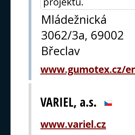
projektů.
Mládežnická
3062/3a, 69002
Břeclav
www.gumotex.cz/en
VARIEL, a.s.
www.variel.cz