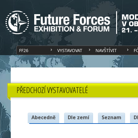
FF26
VYSTAVOVAT
NAVŠTÍVIT
F
PŘEDCHOZÍ VYSTAVOVATELÉ
Abecedně
Dle zemí
Seznam
D