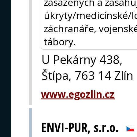
zasažených a zasahuj
úkryty/medicínské/l
záchranáře, vojensk
tábory.
U Pekárny 438,
Štípa, 763 14 Zlín
www.egozlin.cz
ENVI-PUR, s.r.o.