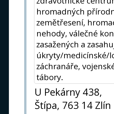
zdravotnické centru
hromadných přírodní
zemětřesení, hroma
nehody, válečné konf
zasažených a zasahuj
úkryty/medicínské/l
záchranáře, vojensk
tábory.
U Pekárny 438,
Štípa, 763 14 Zlín