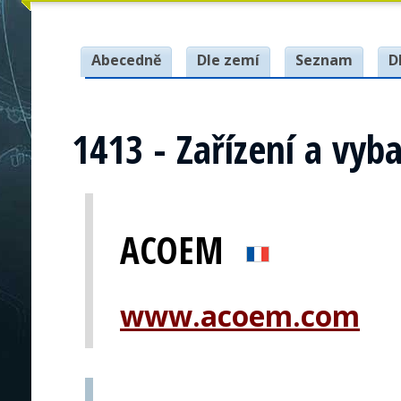
Abecedně
Dle zemí
Seznam
D
1413 - Zařízení a vyb
ACOEM
www.acoem.com