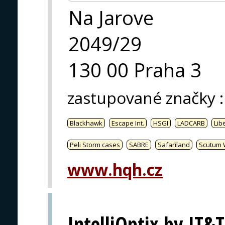
Na Jarove
2049/29
130 00 Praha 3
zastupované značky
:
Blackhawk
Escape Int.
HSGI
LADCARB
Libe
Peli Storm cases
SABRE
Safariland
Scutum 
www.hqh.cz
IntelliOptix by IT&T