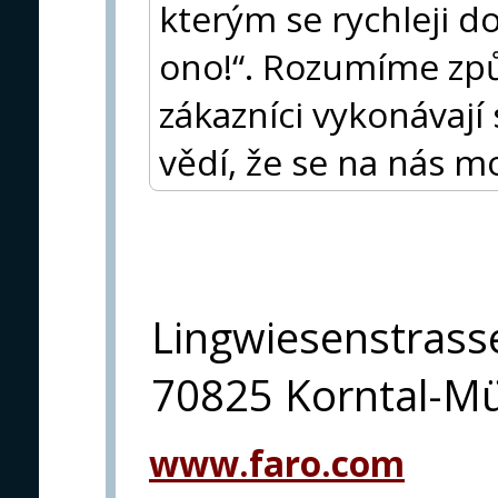
kterým se rychleji d
ono!“. Rozumíme zp
zákazníci vykonávají
vědí, že se na nás 
Lingwiesenstrass
70825 Korntal-M
www.faro.com