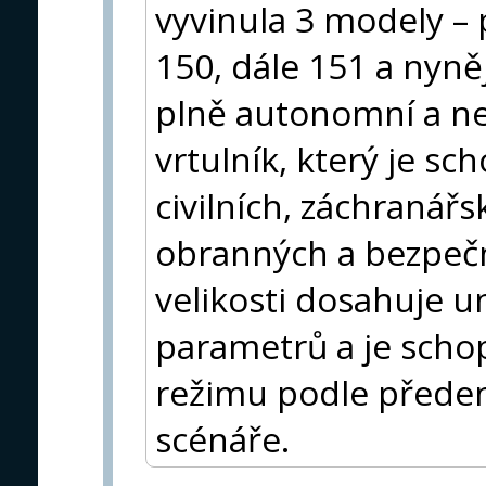
vyvinula 3 modely – 
150, dále 151 a nyněj
plně autonomní a nez
vrtulník, který je sc
civilních, záchranář
obranných a bezpečn
velikosti dosahuje u
parametrů a je scho
režimu podle před
scénáře.