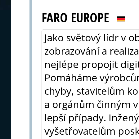
FARO EUROPE
Jako světový lídr v o
zobrazování a reali
nejlépe propojit digit
Pomáháme výrobcům
chyby, stavitelům k
a orgánům činným v t
lepší případy. Inže
vyšetřovatelům posk