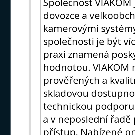
Společnost VIAKOM j
dovozce a velkoobch
kamerovými systémy
společnosti je být ví
praxi znamená posky
hodnotou. VIAKOM na
prověřených a kvali
skladovou dostupnos
technickou podporu c
a v neposlední řadě 
přístup. Nabízené pr