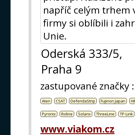
napříč celým trhem v
firmy si oblíbili i za
Unie.
Oderská 333/5,
Praha 9
zastupované značky
:
Aten
CSAT
DefendaStrip
Fujinon Japan
HI
Pyronix
Roline
Solarix
ThreeLine
TP-Link
www.viakom.cz