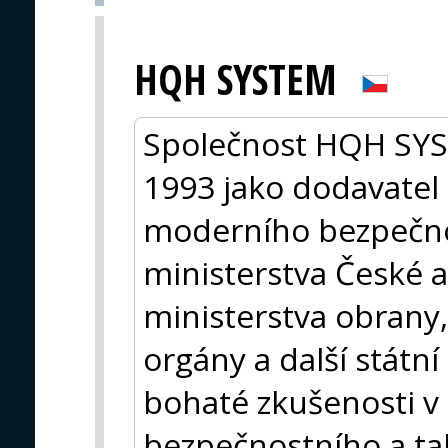
HQH SYSTEM
Společnost HQH SYST
1993 jako dodavatel 
moderního bezpečno
ministerstva České a
ministerstva obrany, 
orgány a další státn
bohaté zkušenosti v o
bezpečnostního a ta