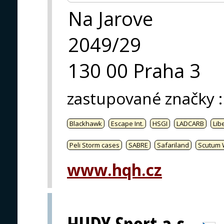
Na Jarove
2049/29
130 00 Praha 3
zastupované značky
:
Blackhawk
Escape Int.
HSGI
LADCARB
Libe
Peli Storm cases
SABRE
Safariland
Scutum 
www.hqh.cz