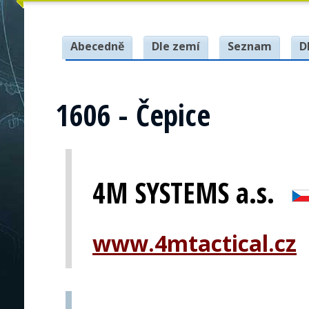
Abecedně
Dle zemí
Seznam
D
1606 - Čepice
4M SYSTEMS a.s.
www.4mtactical.cz