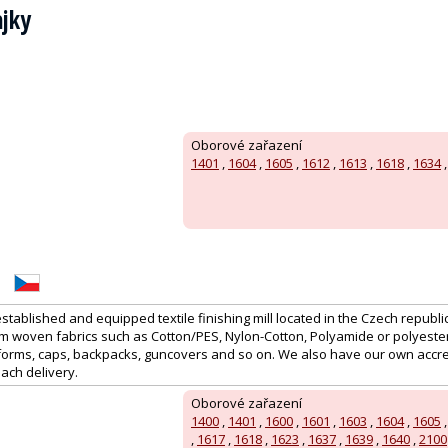
ajky
Oborové zařazení
1401
,
1604
,
1605
,
1612
,
1613
,
1618
,
1634
 established and equipped textile finishing mill located in the Czech republi
rm woven fabrics such as Cotton/PES, Nylon-Cotton, Polyamide or polyester
forms, caps, backpacks, guncovers and so on. We also have our own accr
each delivery.
Oborové zařazení
1400
,
1401
,
1600
,
1601
,
1603
,
1604
,
1605
,
1617
,
1618
,
1623
,
1637
,
1639
,
1640
,
2100