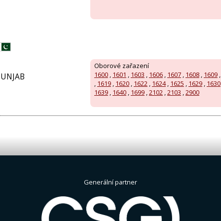
Oborové zařazení
1600
,
1601
,
1603
,
1606
,
1607
,
1608
,
1609
PUNJAB
,
1619
,
1620
,
1622
,
1624
,
1625
,
1629
,
1630
1639
,
1640
,
1699
,
2102
,
2103
,
2900
Generální partner