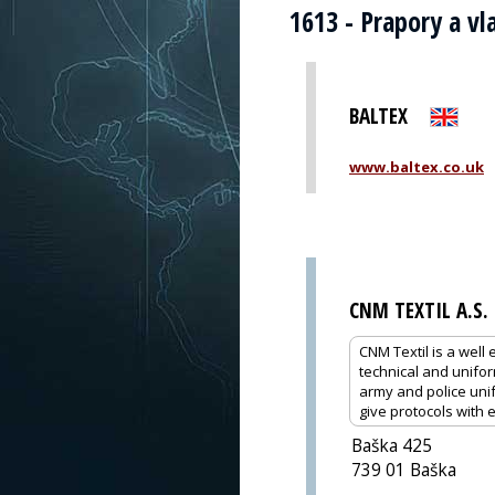
1613 - Prapory a vl
BALTEX
www.baltex.co.uk
CNM TEXTIL A.S.
CNM Textil is a well
technical and unifo
army and police uni
give protocols with 
Baška 425
739 01 Baška