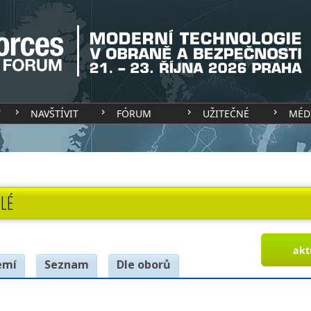
T
NAVŠTÍVIT
FÓRUM
UŽITEČNÉ
MÉD
LÉ
akt
emí
Seznam
Dle oborů