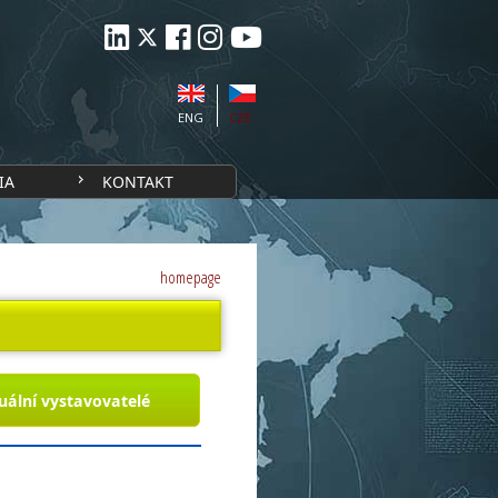
ENG
CZE
IA
KONTAKT
homepage
uální vystavovatelé