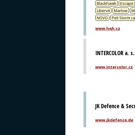
Blackhawk
Escape I
Libervit
Marlow
M
NOVO
Peli Storm c
www.hqh.cz
INTERCOLOR a. s.
www.intercolor.cz
JK Defence & Sec
www.jkdefence.de