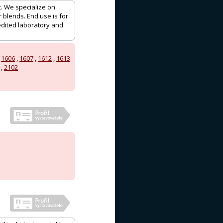
c. We specialize on
 blends. End use is for
edited laboratory and
,
1606
,
1607
,
1612
,
1613
,
2102