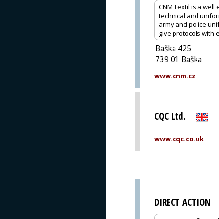
CNM Textil is a well
technical and unifo
army and police uni
give protocols with 
Baška 425
739 01 Baška
www.cnm.cz
CQC Ltd.
www.cqc.co.uk
DIRECT ACTION