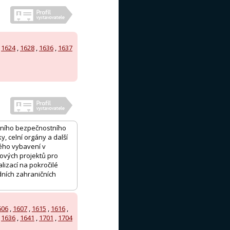
,
1624
,
1628
,
1636
,
1637
erního bezpečnostního
, celní orgány a další
kého vybavení v
nových projektů pro
lizací na pokročilé
dních zahraničních
606
,
1607
,
1615
,
1616
,
,
1636
,
1641
,
1701
,
1704