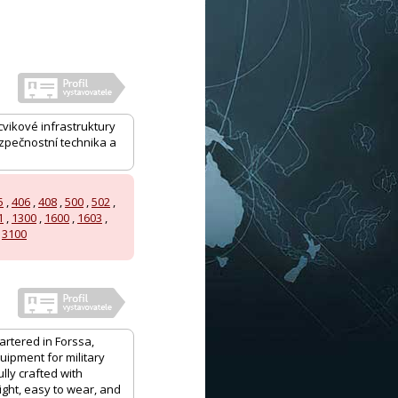
vikové infrastruktury
ezpečnostní technika a
5
,
406
,
408
,
500
,
502
,
1
,
1300
,
1600
,
1603
,
,
3100
artered in Forssa,
quipment for military
ully crafted with
eight, easy to wear, and