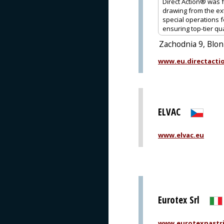
Direct Action® was f
drawing from the ex
special operations f
ensuring top-tier qu
Zachodnia 9, Blon
www.eu.directacti
ELVAC
www.elvac.eu
Eurotex Srl
www.eurotexnastri