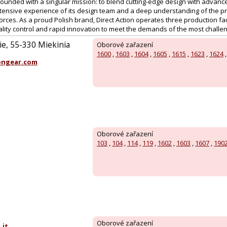
ounded with a singular mission: to blend cutting-edge design with advanced
tensive experience of its design team and a deep understanding of the pr
orces. As a proud Polish brand, Direct Action operates three production faci
ality control and rapid innovation to meet the demands of the most chall
ie, 55-330 Miekinia
Oborové zařazení
1600
,
1603
,
1604
,
1605
,
1615
,
1623
,
1624
ongear.com
Oborové zařazení
103
,
104
,
114
,
119
,
1602
,
1603
,
1607
,
190
Oborové zařazení
.it