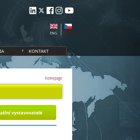
ENG
CZE
IA
KONTAKT
homepage
uální vystavovatelé