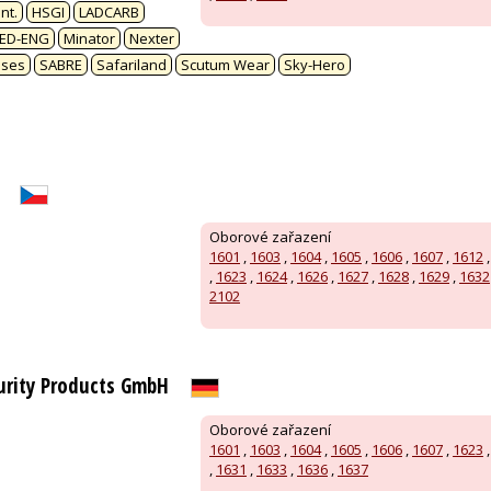
nt.
HSGI
LADCARB
ED-ENG
Minator
Nexter
ases
SABRE
Safariland
Scutum Wear
Sky-Hero
Oborové zařazení
1601
,
1603
,
1604
,
1605
,
1606
,
1607
,
1612
,
1623
,
1624
,
1626
,
1627
,
1628
,
1629
,
1632
2102
urity Products GmbH
Oborové zařazení
1601
,
1603
,
1604
,
1605
,
1606
,
1607
,
1623
,
1631
,
1633
,
1636
,
1637