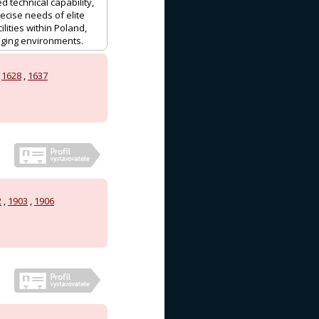
 technical capability,
ecise needs of elite
lities within Poland,
enging environments.
,
1628
,
1637
2
,
1903
,
1906