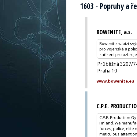
1603 - Popruhy a ř
BOWENITE, a.s.
Bowenite nabízí svý
pro vojenské a polic
zařízení pro ozbroj
Průběžná 3207/7
Praha 10
www.bowenite.eu
C.P.E. PRODUCTI
C.P.E. Production Oy
Finland. We manufact
forces, police, elite
meticulous attention 