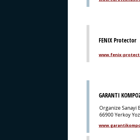
FENIX Protector
www.fenix-protect
GARANTI KOMPO
Organize Sanayi 
66900 Yerkoy Yoz
www.garantikompo