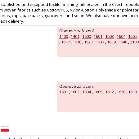
 established and equipped textile finishing mill located in the Czech republi
rm woven fabrics such as Cotton/PES, Nylon-Cotton, Polyamide or polyester
forms, caps, backpacks, guncovers and so on. We also have our own accr
each delivery.
Oborové zařazení
1400
,
1401
,
1600
,
1601
,
1603
,
1604
,
1605
,
1617
,
1618
,
1623
,
1637
,
1639
,
1640
,
2100
Oborové zařazení
1601
,
1603
,
1604
,
1605
,
1612
,
1628
,
1630