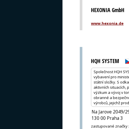
HEXONIA GmbH
www.hexonia.de
HQH SYSTEM
Společnost HQH SYST
vybavení pro ministe
státní složky. S od
aktivních situacích,
výzkum a vývoj v to
obranné a bezpečnos
výrobců, jejichž prod
Na Jarove 2049/2
130 00 Praha 3
zastupované značky