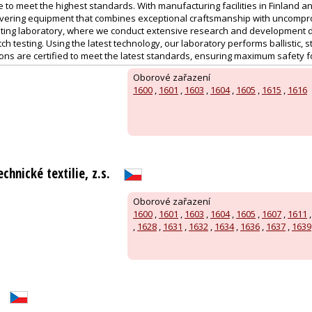
o meet the highest standards. With manufacturing facilities in Finland a
livering equipment that combines exceptional craftsmanship with uncompr
ting laboratory, where we conduct extensive research and development da
ch testing. Using the latest technology, our laboratory performs ballistic, s
utions are certified to meet the latest standards, ensuring maximum safety 
Oborové zařazení
1600
,
1601
,
1603
,
1604
,
1605
,
1615
,
1616
chnické textilie, z.s.
Oborové zařazení
1600
,
1601
,
1603
,
1604
,
1605
,
1607
,
1611
,
1628
,
1631
,
1632
,
1634
,
1636
,
1637
,
1639