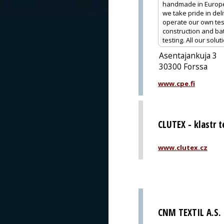
handmade in Europe t
we take pride in de
operate our own tes
construction and bat
testing. All our sol
Asentajankuja 3
30300 Forssa
www.cpe.fi
CLUTEX - klastr te
www.clutex.cz
CNM TEXTIL A.S.