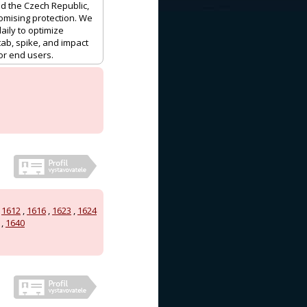
nd the Czech Republic,
omising protection. We
ily to optimize
tab, spike, and impact
for end users.
,
1612
,
1616
,
1623
,
1624
,
1640