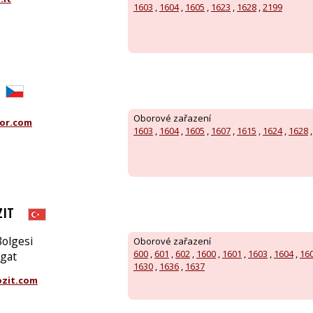
1603
,
1604
,
1605
,
1623
,
1628
,
2199
Oborové zařazení
or.com
1603
,
1604
,
1605
,
1607
,
1615
,
1624
,
1628
ZIT
Bolgesi
Oborové zařazení
600
,
601
,
602
,
1600
,
1601
,
1603
,
1604
,
16
gat
1630
,
1636
,
1637
zit.com