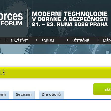
T
NAVŠTÍVIT
FÓRUM
UŽITEČNÉ
MÉD
LÉ
akt
emí
Seznam
Dle oborů