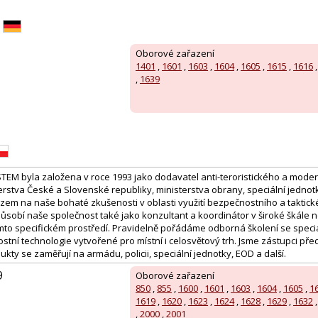
Oborové zařazení
1401
,
1601
,
1603
,
1604
,
1605
,
1615
,
1616
,
1639
EM byla založena v roce 1993 jako dodavatel anti-teroristického a mod
rstva České a Slovenské republiky, ministerstva obrany, speciální jednotky
kazem na naše bohaté zkušenosti v oblasti využití bezpečnostního a taktic
 působí naše společnost také jako konzultant a koordinátor v široké škále 
mto specifickém prostředí. Pravidelně pořádáme odborná školení se specia
tní technologie vytvořené pro místní i celosvětový trh. Jsme zástupci pře
ukty se zaměřují na armádu, policii, speciální jednotky, EOD a další.
9
Oborové zařazení
850
,
855
,
1600
,
1601
,
1603
,
1604
,
1605
,
1
1619
,
1620
,
1623
,
1624
,
1628
,
1629
,
1632
:
,
2000
,
2001