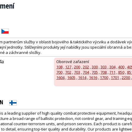
emení
m partnerům služby v oblasti bojového & taktického výcviku a dodávek výc
ejní jednotky. Stěžejními produkty její nabídky jsou speciální obranná a b
ené a záchranné složky.
4a
Oborové zařazení
108
,
127
,
200
,
202
,
300
,
303
,
304
,
400
,
40
700
,
702
,
703
,
704
,
705
,
708
,
711
,
850
,
85
1604
,
1605
,
1614
,
1616
,
1700
,
1701
,
2200
ON
 is a leading supplier of high quality combat protective equipment, headqu
ure a broad range of ballistic protection, riot control gear, and training e
 national counter-terrorism units, and prison services. Each product is caref
to detail, ensuring top-tier quality and durability. Our products are lightw