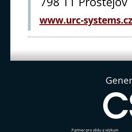
798 11 Prostějov
www.urc-systems.c
Gener
Partner pro vědu a výzkum