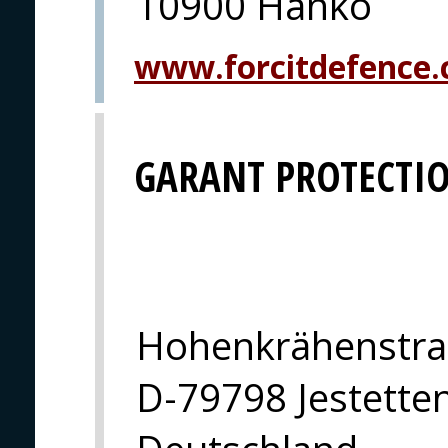
10900 Hanko
www.forcitdefence
GARANT PROTECTI
Hohenkrähenstra
D-79798 Jestette