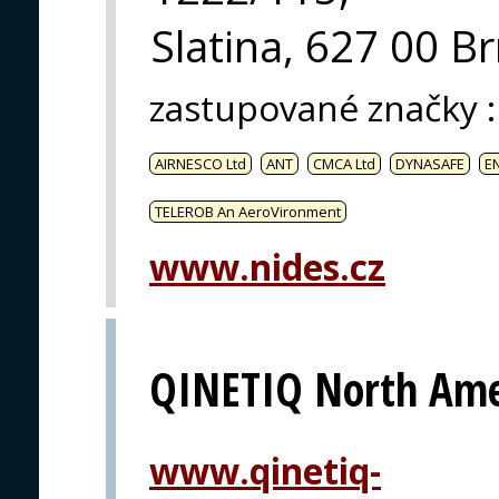
Slatina, 627 00 B
zastupované značky
:
AIRNESCO Ltd
ANT
CMCA Ltd
DYNASAFE
E
TELEROB An AeroVironment
www.nides.cz
QINETIQ North Ame
www.qinetiq-