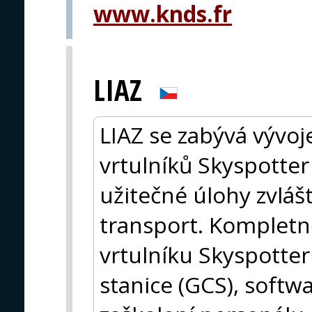
www.knds.fr
LIAZ
LIAZ se zabývá vývo
vrtulníků Skyspotter
užitečné úlohy zvláš
transport. Komplet
vrtulníku Skyspotter
stanice (GCS), softw