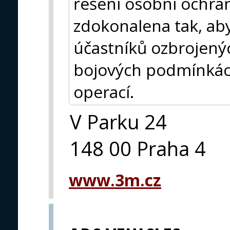
řešení osobní ochra
zdokonalena tak, aby
účastníků ozbrojený
bojových podmínká
operací.
V Parku 24
148 00 Praha 4
www.3m.cz