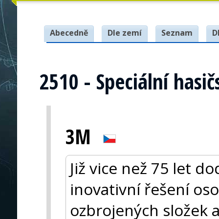
Abecedně
Dle zemí
Seznam
D
2510 - Speciální hasi
3M
Již vice než 75 let 
inovativní řešení os
ozbrojených složek a