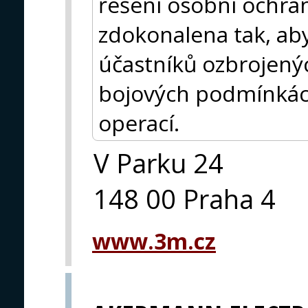
řešení osobní ochra
zdokonalena tak, aby
účastníků ozbrojený
bojových podmínká
operací.
V Parku 24
148 00 Praha 4
www.3m.cz