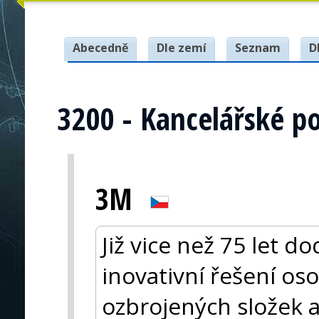
Abecedně
Dle zemí
Seznam
D
3200 - Kancelářské p
3M
Již vice než 75 let 
inovativní řešení os
ozbrojených složek a