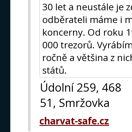
30 let a neustále je
odběrateli máme i m
koncerny. Od roku 19
000 trezorů. Vyrábí
ročně a většina z ni
států.
Údolní 259, 468
51, Smržovka
charvat-safe.cz