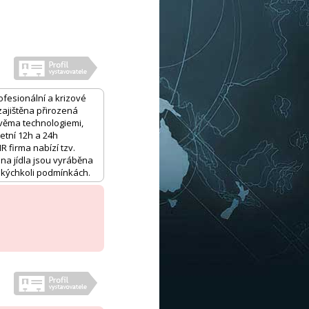
ofesionální a krizové
 zajištěna přirozená
 dvěma technologiemi,
letní 12h a 24h
 firma nabízí tzv.
hna jídla jsou vyráběna
 jakýchkoli podmínkách.