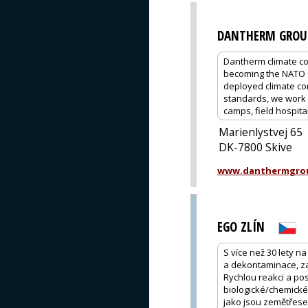
DANTHERM GROU
Dantherm climate co
becoming the NATO s
deployed climate co
standards, we work c
camps, field hospital
Marienlystvej 65
DK-7800 Skive
www.danthermgro
EGO ZLÍN
S více než 30 lety 
a dekontaminace, zař
Rychlou reakci a po
biologické/chemické
jako jsou zemětřese