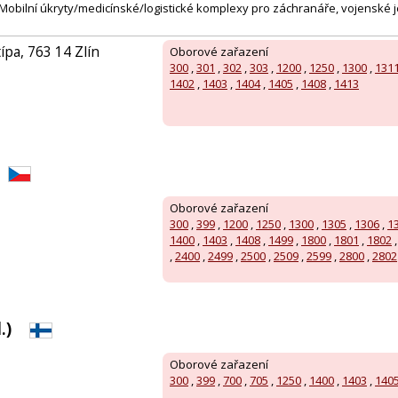
· Mobilní úkryty/medicínské/logistické komplexy pro záchranáře, vojenské
ípa, 763 14 Zlín
Oborové zařazení
300
,
301
,
302
,
303
,
1200
,
1250
,
1300
,
131
1402
,
1403
,
1404
,
1405
,
1408
,
1413
Oborové zařazení
300
,
399
,
1200
,
1250
,
1300
,
1305
,
1306
,
1
1400
,
1403
,
1408
,
1499
,
1800
,
1801
,
1802
,
2400
,
2499
,
2500
,
2509
,
2599
,
2800
,
2802
.)
Oborové zařazení
300
,
399
,
700
,
705
,
1250
,
1400
,
1403
,
140