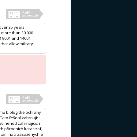
over 35 years,
h more than 30.000
O 9001 and 14001
that allow military
mů biologické ochrany
ato řešení zahrnují: ·
bo nehod zahrnujících
h přírodních katastrof,
ntaminaci zasažených a