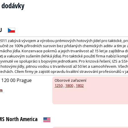
í dodávky
U
 2011 zabývá vývojem a výrobou prémiových hotových jídel pro taktické, pr
ří ručně ze 100% přírodních surovin bez přidaných chemických aditiv a tím je
ácího jídla. Konzervace pokrmů a jejich trvanlivost až 15 let je zajištěna
at) a vakuovým sušením (lehká jídla). Pro taktické použití firma nabízí komp
vinuté ve spolupráci s bojovými jednotkami. Pro krizová řešení, IZS a SSHR
hotovými jídly, pitnou vodou s trvanlivostí až 50 let a samoohřevem. Všec
Čechách. Cílem firmy je zajistit opravdu kvalitní stravování profesionálů v
 120 00 Prague
Oborové zařazení
1250
,
1800
,
1802
om
S North America