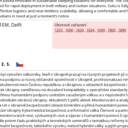
h based innovator in sustainable sleeping solutions for everyone. The S
d for rapid deployment in both military and civilian situations. Soku is ful
fective logistics and near-limitless scalability, allowing a comfortable and
vilians in need at just a moment’s notice.
1EM, Delft
Oborové zařazení
1250
,
1600
,
1630
,
1634
,
1699
,
1800
,
1899
z. s.
yl vytvořen odborníky, kteří v Ukrajině pracují na různých projektech již o
a podporu a rozvoj občanské společnosti v Ukrajině, profesionalizaci ne
zkušeností mezi Českou republikou a Ukrajinou v oblastech bezpečnosti i 
ek Ukrajiny zaměřenou na dosažení kompatibility s operačními standardy
římou humanitární podporu civilistům zasaženým válkou a v neposlední řad
dnotkám obránců Ukrajiny. Aktuálních 5 pilířů aktivit: Monitorování a an
a UA v obranně bezpečnostní oblasti Konkrétní a přímá humanitární pomoc 
m Ukrajiny Kybernetická bezpečnost a informační válka Členové a partne
monitorovacích misí, výzkumných cest a výprav s humanitární pomocí či s
ále potom řadu praktických a teoretických seminářů s tematikou reformy 
mační bezpečnosti, taktického výcviku, metod hybridní války a jejích projev