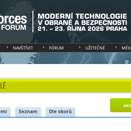
T
NAVŠTÍVIT
FÓRUM
UŽITEČNÉ
MÉD
LÉ
akt
emí
Seznam
Dle oborů