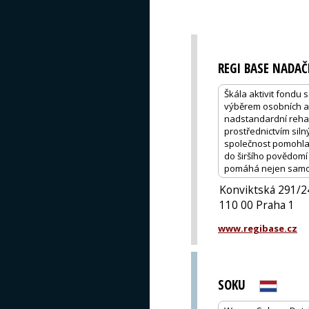
REGI BASE NADAČ
Škála aktivit fondu 
výběrem osobních as
nadstandardní rehabi
prostřednictvím silný
společnost pomohla z
do širšího povědomí 
pomáhá nejen samot
Konviktská 291/2
110 00 Praha 1
www.regibase.cz
SOKU