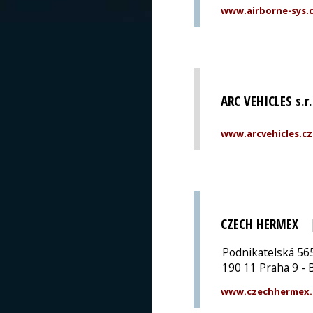
www.airborne-sys.
ARC VEHICLES s.r.
www.arcvehicles.cz
CZECH HERMEX
Podnikatelská 56
190 11 Praha 9 - 
www.czechhermex.