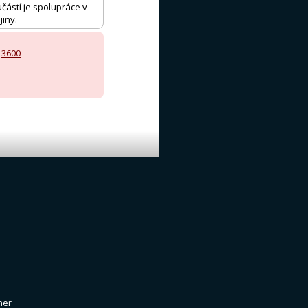
částí je spolupráce v
jiny.
,
3600
ner