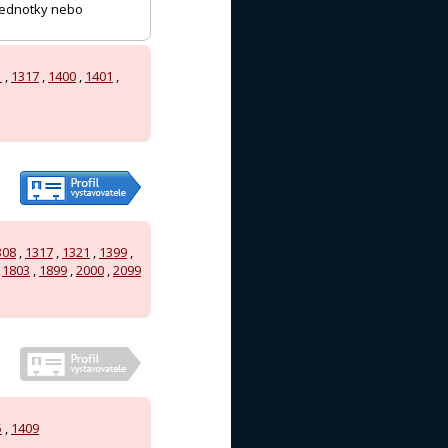
 jednotky nebo
1
,
1317
,
1400
,
1401
,
308
,
1317
,
1321
,
1399
,
,
1803
,
1899
,
2000
,
2099
5
,
1409