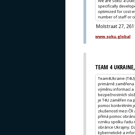
We are Soku: a Dutc
specifically develope
optimized for cost-ef
number of staff or ci
Molstraat 27, 261
www.soku.global
TEAM 4 UKRAINE, 
Team4Ukraine (T4U) b
primárně zaměřena n
výměnu informací a 
bezpečnostních slož
je T4U zaměřen na p
pomoc konkrétním je
zkušeností mezi ČR 
přímá pomoc obránců
vzniku spolku řadu 
obránce Ukrajiny. D
kybernetické a infor