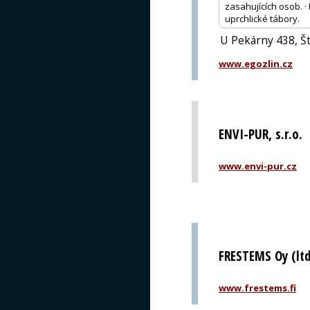
zasahujících osob. 
uprchlické tábory.
U Pekárny 438, Št
www.egozlin.cz
ENVI-PUR, s.r.o.
www.envi-pur.cz
FRESTEMS Oy (ltd
www.frestems.fi