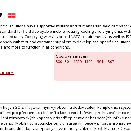
P
ntrol solutions have supported military and humanitarian field camps for 
tandard for field deployable mobile heating, cooling and drying units wit
ntrolled units. Complying with advanced NATO requirements, as well as IS
losely with tent and container suppliers to develop site-specific solutions 
s and more to function in all conditions.
Oborové zařazení
300
,
301
,
1250
,
1300
,
1301
,
1307
up.com
na trhu je EGO Zlín významným výrobcem a dodavatelem komplexních systé
ízení pro přednemocniční péči a komplexních řešení pro krizové situace. T
sílení zdravotnických kapacit v případě epidemie nebezpečných infekcí ne
 agens. · Mobilní zdravotnické centrum urgentní péče v případě hromadnýc
ní, hromadné dopravní/průmyslové nehody, válečné konflikty atd. · Deko