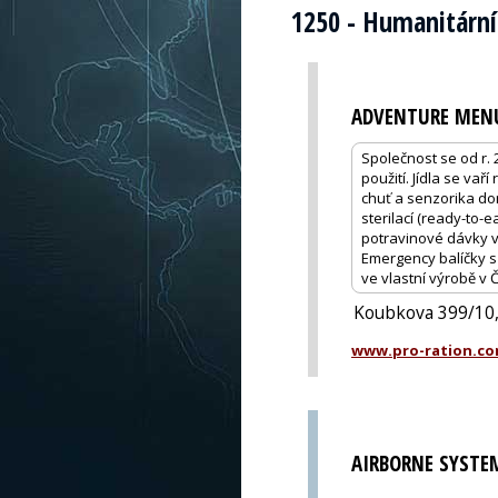
1250 - Humanitárn
ADVENTURE MEN
Společnost se od r.
použití. Jídla se va
chuť a senzorika dom
sterilací (ready-to-e
potravinové dávky vy
Emergency balíčky s 
ve vlastní výrobě v 
Koubkova 399/10,
www.pro-ration.c
AIRBORNE SYSTEM