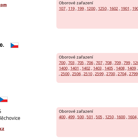
Oborové zařazení
com
107
,
119
,
199
,
1200
,
1250
,
1602
,
1901
,
19
o.
Oborové zařazení
700
,
703
,
705
,
706
,
707
,
708
,
709
,
799
,
12
1400
,
1401
,
1402
,
1403
,
1405
,
1408
,
1409
,
2500
,
2506
,
2510
,
2599
,
2700
,
2704
,
2799
5
Oborové zařazení
400
,
499
,
500
,
501
,
505
,
1250
,
1600
,
1604
Běchovice
cz