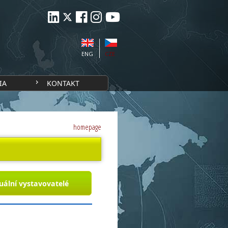
ENG
CZE
IA
KONTAKT
homepage
uální vystavovatelé