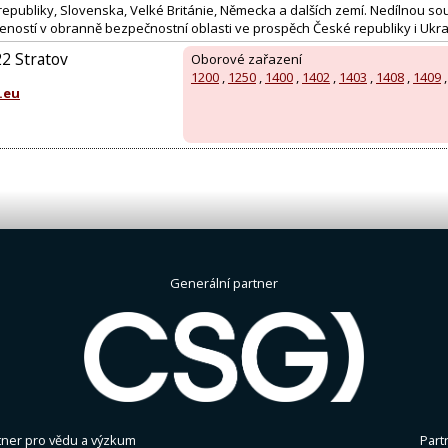
epubliky, Slovenska, Velké Británie, Německa a dalších zemí. Nedílnou sou
eností v obranně bezpečnostní oblasti ve prospěch České republiky i Ukra
22 Stratov
Oborové zařazení
1200
,
1250
,
1400
,
1402
,
1403
,
1408
,
1409
.eu
Generální partner
tner pro vědu a výzkum
Part