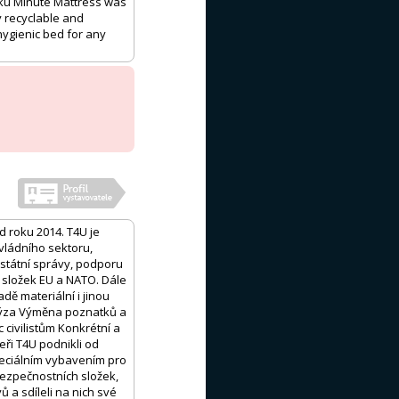
oku Minute Mattress was
ly recyclable and
 hygienic bed for any
d roku 2014. T4U je
vládního sektoru,
státní správy, podporu
 složek EU a NATO. Dále
ě materiální i jinou
alýza Výměna poznatků a
civilistům Konkrétní a
ři T4U podnikli od
peciálním vybavením pro
bezpečnostních složek,
ů a sdíleli na nich své