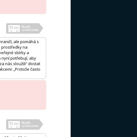
ahraničí, ale pomáhá s
á prostředky na
veřejné sbírky a
a nyní potřebují, aby
a nás sloužili“ dostat
akcemi: „Protože často