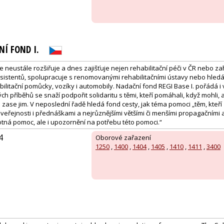
NÍ FOND I.
se neustále rozšiřuje a dnes zajišťuje nejen rehabilitační péči v ČR nebo z
istentů, spolupracuje s renomovanými rehabilitačními ústavy nebo hled
litační pomůcky, vozíky i automobily. Nadační fond REGI Base I. pořádá i 
ch příběhů se snaží podpořit solidaritu s těmi, kteří pomáhali, když mohli, 
ase jim. V neposlední řadě hledá fond cesty, jak téma pomoci „těm, kteří z
veřejnosti i přednáškami a nejrůznějšími většími či menšími propagačními 
ná pomoc, ale i upozornění na potřebu této pomoci.“
4
Oborové zařazení
1250
,
1400
,
1404
,
1405
,
1410
,
1411
,
3400