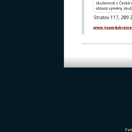
zkušenosti z České r
oblasti výměny zkuš
Stratov 117, 289 
www.team4ukraine
Par