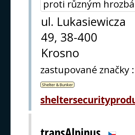
proti různým hrozb
ul. Lukasiewicza
49, 38-400
Krosno
zastupované značky
:
Shelter & Bunker
sheltersecurityprod
transAlpinus