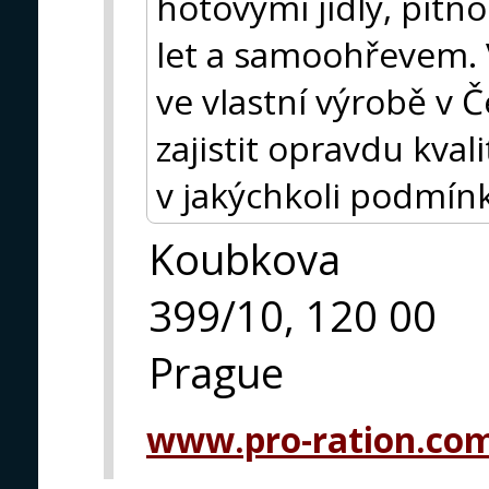
hotovými jídly, pitno
let a samoohřevem. 
ve vlastní výrobě v 
zajistit opravdu kval
v jakýchkoli podmín
Koubkova
399/10, 120 00
Prague
www.pro-ration.co