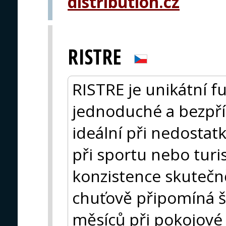
distribution.cz
RISTRE
RISTRE je unikátní fu
jednoduché a bezpří
ideální při nedostatk
při sportu nebo turi
konzistence skutečně
chuťově připomíná št
měsíců při pokojové 