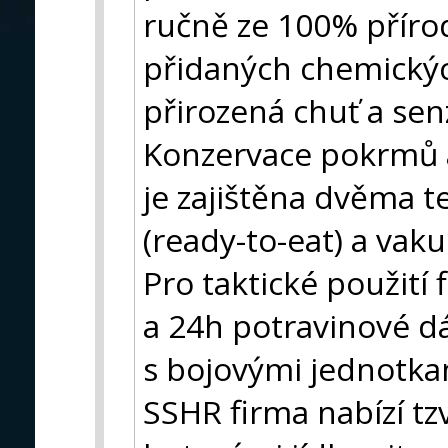
ručně ze 100% příro
přidaných chemických
přirozená chuť a sen
Konzervace pokrmů a 
je zajištěna dvěma te
(ready-to-eat) a vak
Pro taktické použití
a 24h potravinové dá
s bojovými jednotkam
SSHR firma nabízí tz