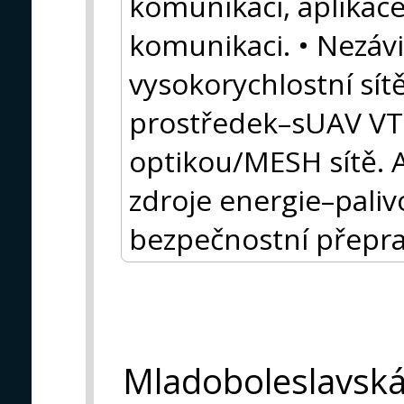
komunikaci, aplikac
komunikaci. • Nezávi
vysokorychlostní sítě
prostředek–sUAV VT
optikou/MESH sítě. A
zdroje energie–palivo
bezpečnostní přeprav
Mladoboleslavsk