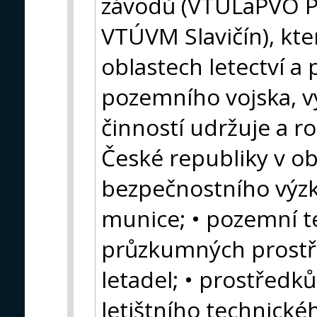
závodů (VTÚLaPVO P
VTÚVM Slavičín), kter
oblastech letectví a
pozemního vojska, v
činností udržuje a r
České republiky v ob
bezpečnostního výzk
munice; • pozemní te
průzkumných prostře
letadel; • prostředk
letištního technické