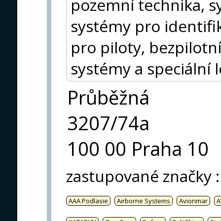
pozemní technika, s
systémy pro identifik
pro piloty, bezpilot
systémy a speciální 
Průběžná
3207/74a
100 00 Praha 10
zastupované značky
:
AAA Podlasie
Airborne Systems
Avionmar
A