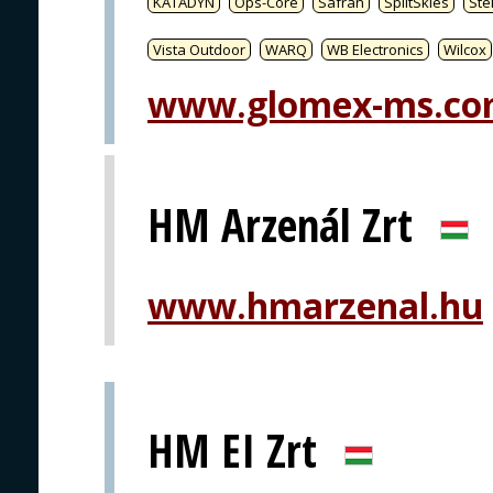
KATADYN
Ops-Core
Safran
SplitSkies
Ste
Vista Outdoor
WARQ
WB Electronics
Wilcox
www.glomex-ms.c
HM Arzenál Zrt
www.hmarzenal.hu
HM EI Zrt