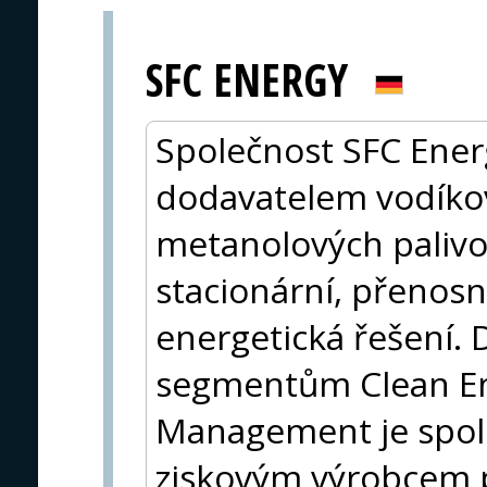
SFC ENERGY
Společnost SFC Ener
dodavatelem vodíko
metanolových palivo
stacionární, přenosn
energetická řešení.
segmentům Clean En
Management je spole
ziskovým výrobcem p