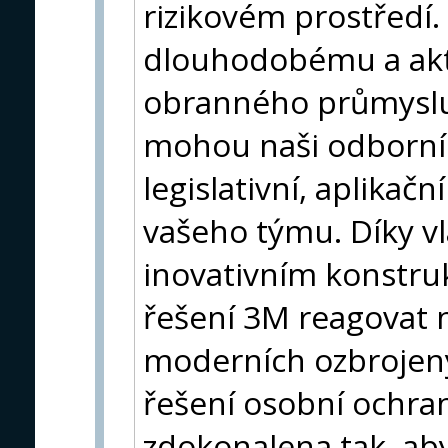
rizikovém prostředí
dlouhodobému a akt
obranného průmyslu
mohou naši odborníc
legislativní, aplikačn
vašeho týmu. Díky v
inovativním konstru
řešení 3M reagovat 
moderních ozbrojen
řešení osobní ochra
zdokonalena tak, aby