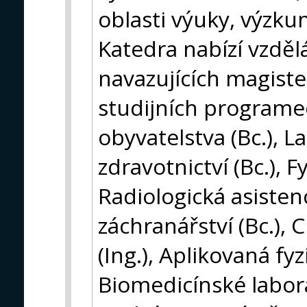
oblasti výuky, výzkum
Katedra nabízí vzděl
navazujících magist
studijních programe
obyvatelstva (Bc.), L
zdravotnictví (Bc.), F
Radiologická asistenc
záchranářství (Bc.), 
(Ing.), Aplikovaná fyz
Biomedicínské labora