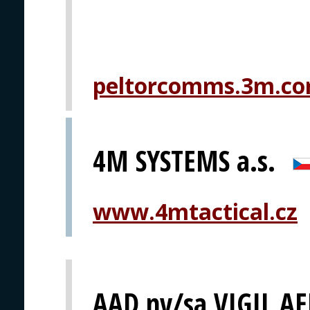
peltorcomms.3m.c
4M SYSTEMS a.s.
www.4mtactical.cz
AAD nv/sa VIGIL A