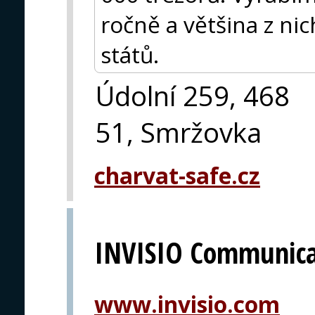
ročně a většina z ni
států.
Údolní 259, 468
51, Smržovka
charvat-safe.cz
INVISIO Communica
www.invisio.com