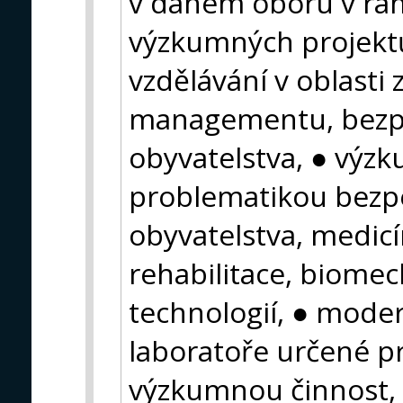
v daném oboru v rám
výzkumných projektů
vzdělávání v oblasti 
managementu, bezpe
obyvatelstva, ● výzk
problematikou bezpe
obyvatelstva, medicín
rehabilitace, biomec
technologií, ● mode
laboratoře určené p
výzkumnou činnost,