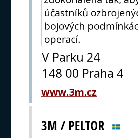
účastníků ozbrojený
bojových podmínká
operací.
V Parku 24
148 00 Praha 4
www.3m.cz
3M / PELTOR