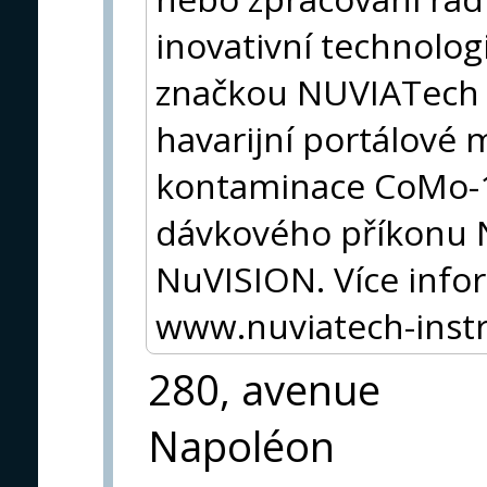
inovativní technolo
značkou NUVIATech 
havarijní portálové 
kontaminace CoMo-1
dávkového příkonu 
NuVISION. Více info
www.nuviatech-ins
280, avenue
Napoléon