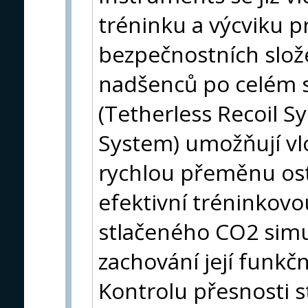
tréninku a výcviku p
bezpečnostních slože
nadšenců po celém 
(Tetherless Recoil Sy
System) umožňují v
rychlou přeměnu os
efektivní tréninkov
stlačeného CO2 simul
zachování její funkčn
Kontrolu přesnosti s