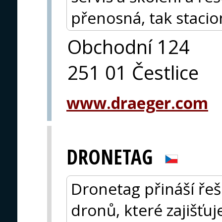
přenosná, tak stacio
Obchodní 124
251 01 Čestlice
www.draeger.com
DRONETAG
Dronetag přináší řeše
dronů, které zajišťu