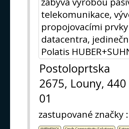
zabývá výrobou pasiv
telekomunikace, výv
propojovacími prvk
datacentra, jedinečn
Polatis HUBER+SUH
Postoloprtska
2675, Louny, 440
01
zastupované značky
:
AMPHENOL
Cinch Connectivity Solutions
Eaton