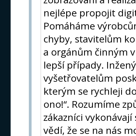
nejlépe propojit digit
Pomáháme výrobcům
chyby, stavitelům k
a orgánům činným v t
lepší případy. Inže
vyšetřovatelům posk
kterým se rychleji d
ono!“. Rozumíme zp
zákazníci vykonávají
vědí, že se na nás 