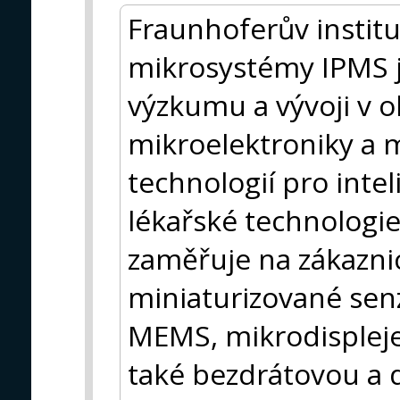
Fraunhoferův institu
mikrosystémy IPMS j
výzkumu a vývoji v ob
mikroelektroniky a
technologií pro inte
lékařské technologie
zaměřuje na zákaznic
miniaturizované senz
MEMS, mikrodispleje
také bezdrátovou a 