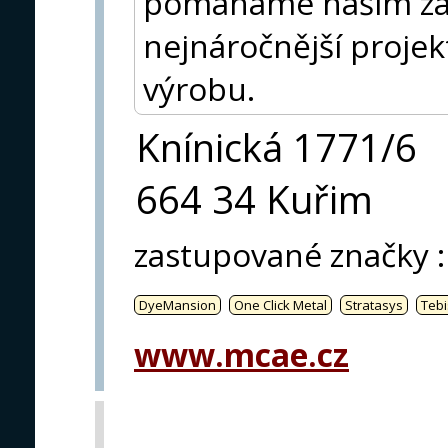
pomáháme našim zák
nejnáročnější projek
výrobu.
Knínická 1771/6
664 34 Kuřim
zastupované značky
:
DyeMansion
One Click Metal
Stratasys
Tebi
www.mcae.cz