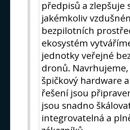
předpisů a zlepšuje 
jakémkoliv vzdušném
bezpilotních prostř
ekosystém vytváříme 
jednotky veřejné bez
dronů. Navrhujeme, 
špičkový hardware a 
řešení jsou připrav
jsou snadno škálova
integrovatelná a pl