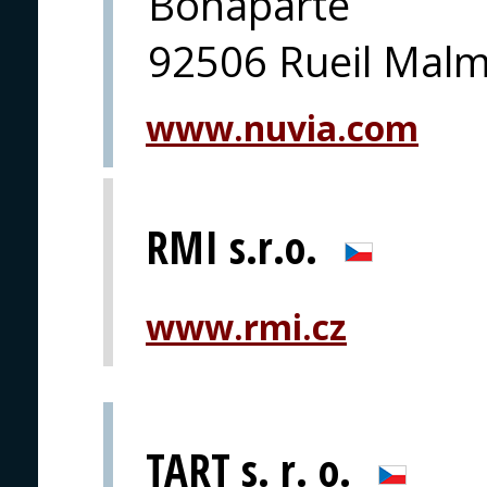
Bonaparte
92506 Rueil Mal
www.nuvia.com
RMI s.r.o.
www.rmi.cz
TART s. r. o.