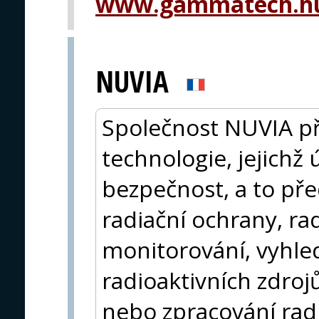
www.gammatech.hu
NUVIA
Společnost NUVIA př
technologie, jejichž
bezpečnost, a to př
radiační ochrany, r
monitorování, vyhled
radioaktivních zdroj
nebo zpracování rad