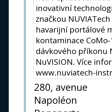
inovativní technolo
značkou NUVIATech 
havarijní portálové 
kontaminace CoMo-1
dávkového příkonu 
NuVISION. Více info
www.nuviatech-ins
280, avenue
Napoléon