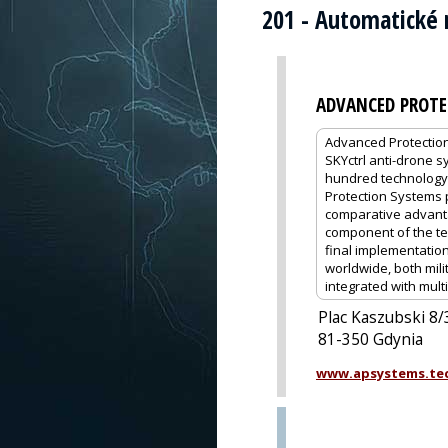
201 - Automatické 
ADVANCED PROTE
Advanced Protection
SKYctrl anti-drone s
hundred technology,
Protection Systems 
comparative advant
component of the tec
final implementation
worldwide, both mili
integrated with mult
Plac Kaszubski 8
81-350 Gdynia
www.apsystems.te