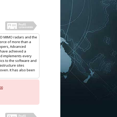
 3D MIMO radars and the
 force of more than a
lopers, Advanced
t have achieved a
nd implements every
ics to the software and
astructure sites
roven. It has also been
00