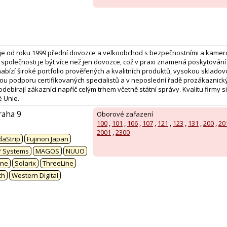
je od roku 1999 přední dovozce a velkoobchod s bezpečnostními a kamer
společnosti je být více než jen dovozce, což v praxi znamená poskytování
bízí široké portfolio prověřených a kvalitních produktů, vysokou sklado
ou podporu certifikovaných specialistů a v neposlední řadě prozákaznický 
ebírají zákazníci napříč celým trhem včetně státní správy. Kvalitu firmy si o
é Unie.
raha 9
Oborové zařazení
100
,
101
,
106
,
107
,
121
,
123
,
131
,
200
,
20
:
2001
,
2300
aStrip
Fujinon Japan
P Systems
MAGOS
NUUO
ine
Solarix
ThreeLine
ch
Western Digital