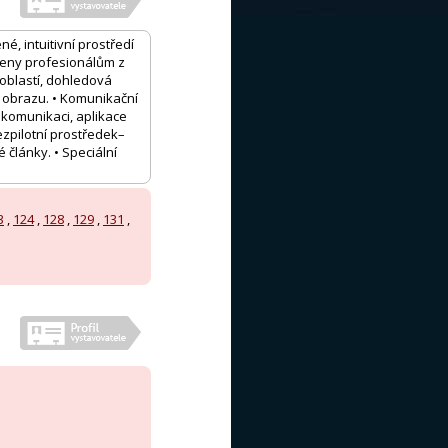
é, intuitivní prostředí
rčeny profesionálům z
 oblastí, dohledová
í obrazu. • Komunikační
 komunikaci, aplikace
ezpilotní prostředek–
 články. • Speciální
3
,
124
,
128
,
129
,
131
,