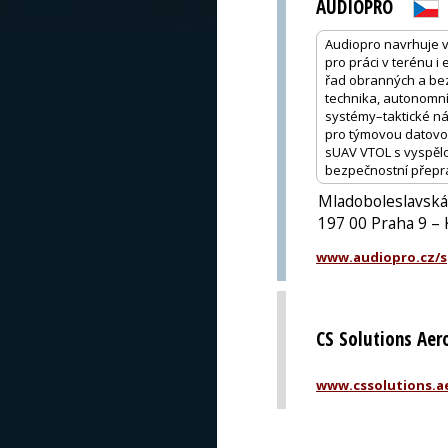
AUDIOPRO
Audiopro navrhuje vla
pro práci v terénu i
řad obranných a bez
technika, autonomní
systémy–taktické ná
pro týmovou datovou 
sUAV VTOL s vyspělou
bezpečnostní přepra
Mladoboleslavská
197 00 Praha 9 – 
www.audiopro.cz/sp
CS Solutions Aero
www.cssolutions.a