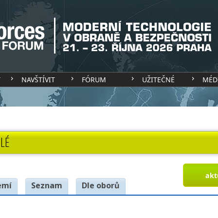
T
NAVŠTÍVIT
FÓRUM
UŽITEČNÉ
MÉD
LÉ
akt
emí
Seznam
Dle oborů