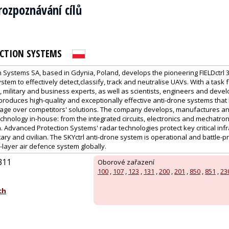
rozpoznávání cílů
CTION SYSTEMS
 Systems SA, based in Gdynia, Poland, develops the pioneering FIELDctrl
ystem to effectively detect,classify, track and neutralise UAVs. With a task
 military and business experts, as well as scientists, engineers and deve
produces high-quality and exceptionally effective anti-drone systems tha
age over competitors' solutions. The company develops, manufactures a
hnology in-house: from the integrated circuits, electronics and mechatron
. Advanced Protection Systems' radar technologies protect key critical infr
tary and civilian. The SKYctrl anti-drone system is operational and battle-p
i-layer air defence system globally.
/311
Oborové zařazení
100
,
107
,
123
,
131
,
200
,
201
,
850
,
851
,
23
ch