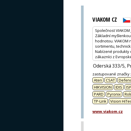
VIAKOM CZ
Společnost VIAKOM 
Základní myšlenkou 
hodnotou. VIAKOM na
sortimentu, technick
Nabízené produkty od
zákazníci z Evropsk
Oderská 333/5, P
zastupované značky
Aten
CSAT
Defend
HIKVISION
IDIS
IS
PARD
Pyronix
Rol
TP-Link
Vision HiTe
www.viakom.cz