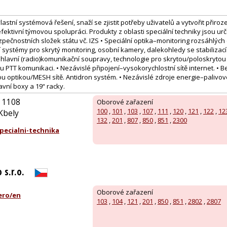
stní systémová řešení, snaží se zjistit potřeby uživatelů a vytvořit přirozen
 efektivní týmovou spolupráci. Produkty z oblasti speciální techniky jsou u
pečnostních složek státu vč. IZS • Speciální optika–monitoring rozsáhlých
 systémy pro skrytý monitoring, osobní kamery, dalekohledy se stabilizac
hlavní (radio)komunikační soupravy, technologie pro skrytou/poloskrytou
PTT komunikaci. • Nezávislé připojení–vysokorychlostní sítě internet. • B
 optikou/MESH sítě. Antidron systém. • Nezávislé zdroje energie–palivové
vní boxy a 19“ racky.
 1108
Oborové zařazení
100
,
101
,
103
,
107
,
111
,
120
,
121
,
122
,
12
Kbely
132
,
201
,
807
,
850
,
851
,
2300
ecialni-technika
 s.r.o.
Oborové zařazení
ero/en
103
,
104
,
121
,
201
,
850
,
851
,
2802
,
2807