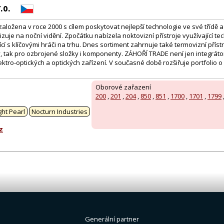
.o.
ložena v roce 2000 s cílem poskytovat nejlepší technologie ve své třídě a 
izuje na noční vidění. Zpočátku nabízela noktovizní přístroje využívající t
cí s klíčovými hráči na trhu. Dnes sortiment zahrnuje také termovizní přístro
, tak pro ozbrojené složky i komponenty. ZÁHOŘÍ TRADE není jen integrátor
ktro-optických a optických zařízení. V současné době rozšiřuje portfolio o
Oborové zařazení
200
,
201
,
204
,
850
,
851
,
1700
,
1701
,
1799
:
ght Pearl
Nocturn Industries
z
Generální partner