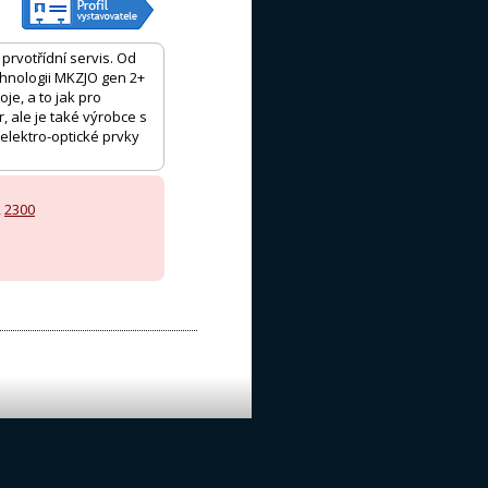
prvotřídní servis. Od
echnologii MKZJO gen 2+
je, a to jak pro
, ale je také výrobce s
 elektro-optické prvky
,
2300