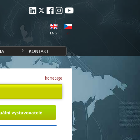
ENG
CZE
IA
KONTAKT
homepage
uální vystavovatelé