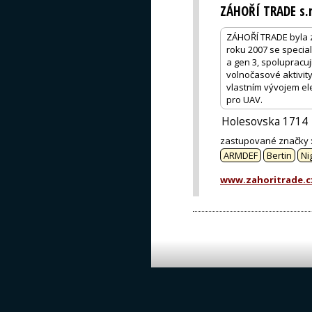
ZÁHOŘÍ TRADE s.r
ZÁHOŘÍ TRADE byla za
roku 2007 se special
a gen 3, spolupracují
volnočasové aktivity
vlastním vývojem ele
pro UAV.
Holesovska 1714
zastupované značky
ARMDEF
Bertin
Ni
www.zahoritrade.c