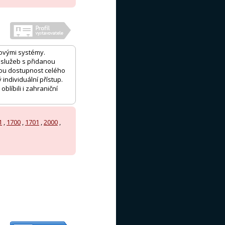
ovými systémy.
 služeb s přidanou
vou dostupnost celého
individuální přístup.
blíbili i zahraniční
1
,
1700
,
1701
,
2000
,