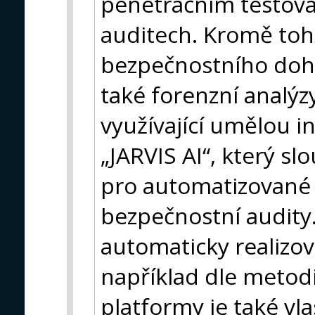
penetračním testová
auditech. Kromě toh
bezpečnostního dohl
také forenzní analýzy
využívající umělou i
„JARVIS AI“, který sl
pro automatizované 
bezpečnostní audity
automaticky realizov
například dle metod
platformy je také vl