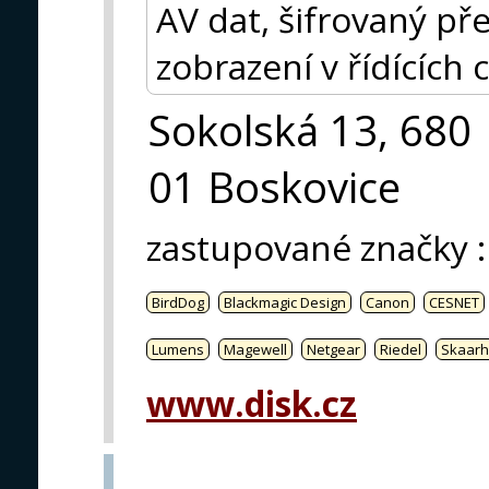
AV dat, šifrovaný p
zobrazení v řídících 
Sokolská 13, 680
01 Boskovice
zastupované značky
:
BirdDog
Blackmagic Design
Canon
CESNET
Lumens
Magewell
Netgear
Riedel
Skaarh
www.disk.cz