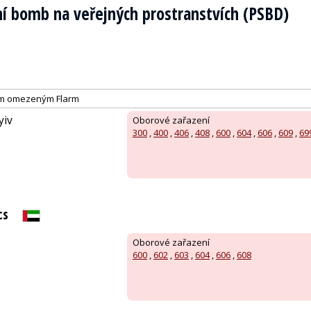
í bomb na veřejných prostranstvích (PSBD)
ím omezeným Flarm
yiv
Oborové zařazení
300
,
400
,
406
,
408
,
600
,
604
,
606
,
609
,
69
cs
Oborové zařazení
600
,
602
,
603
,
604
,
606
,
608