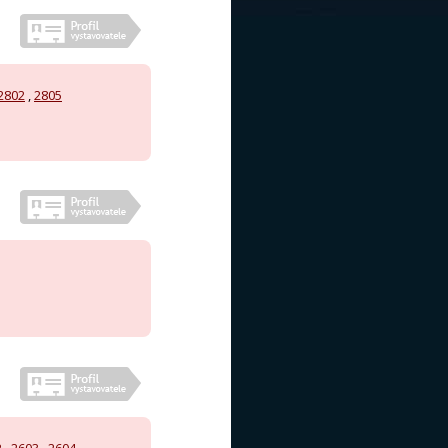
2802
,
2805
2
,
2603
,
2604