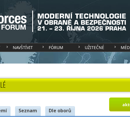
T
NAVŠTÍVIT
FÓRUM
UŽITEČNÉ
MÉD
LÉ
akt
emí
Seznam
Dle oborů