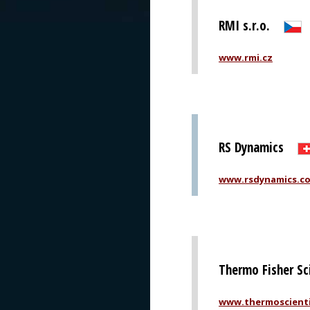
RMI s.r.o.
www.rmi.cz
RS Dynamics
www.rsdynamics.c
Thermo Fisher Sci
www.thermoscienti