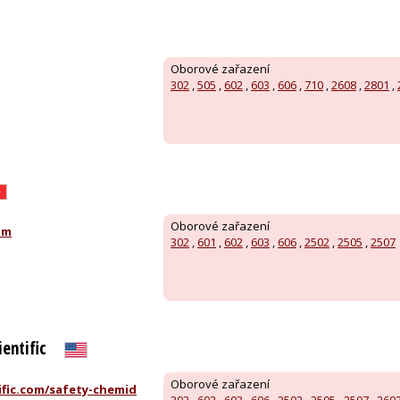
Oborové zařazení
302
,
505
,
602
,
603
,
606
,
710
,
2608
,
2801
,
Oborové zařazení
om
302
,
601
,
602
,
603
,
606
,
2502
,
2505
,
2507
entific
Oborové zařazení
fic.com/safety-chemid
302
,
602
,
603
,
606
,
2502
,
2505
,
2507
,
260