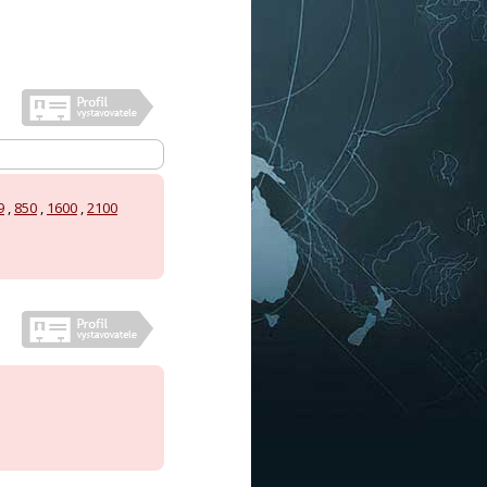
9
,
850
,
1600
,
2100