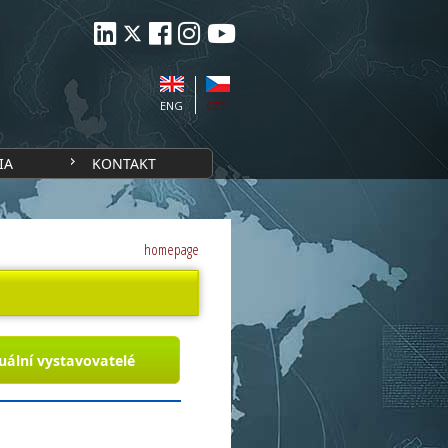
ENG
CZE
IA
KONTAKT
homepage
uální vystavovatelé