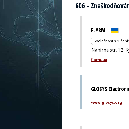
606 - Zneškodňován
FLARM
Společnost s ručen
Nahirna str, 12, K
flarm.ua
GLOSYS Electroni
www.glosys.org