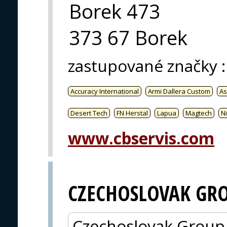
Borek 473
373 67 Borek
zastupované značky
:
Accuracy International
Armi Dallera Custom
As
Desert Tech
FN Herstal
Lapua
Magtech
Ni
www.cbservis.com
CZECHOSLOVAK GR
Czechoslovak Group (