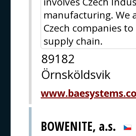
involves Czech Indu
manufacturing. We a
Czech companies to 
supply chain.
89182
Örnsköldsvik
www.baesystems.c
BOWENITE, a.s.