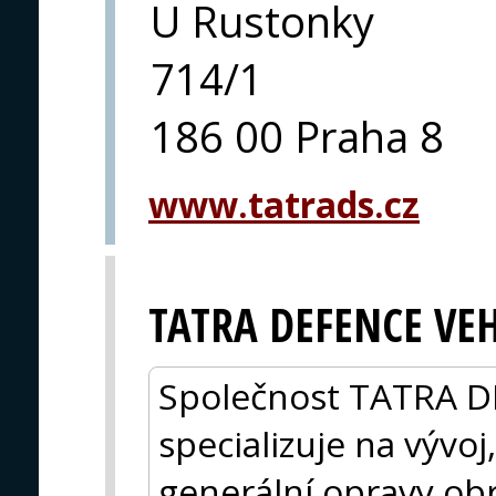
U Rustonky
714/1
186 00 Praha 8
www.tatrads.cz
TATRA DEFENCE VEH
Společnost TATRA D
specializuje na vývo
generální opravy obr