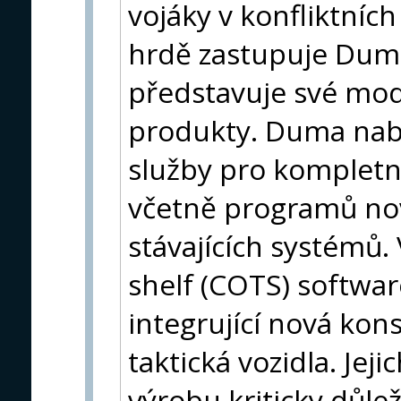
vojáky v konfliktních
hrdě zastupuje Dum
představuje své mod
produkty. Duma nabí
služby pro kompletn
včetně programů nov
stávajících systémů. 
shelf (COTS) softwa
integrující nová kon
taktická vozidla. Jej
výrobu kriticky důle