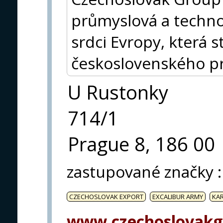
průmyslová a techno
srdci Evropy, která s
československého p
U Rustonky
714/1
Prague 8, 186 00
zastupované značky
:
CZECHOSLOVAK EXPORT
EXCALIBUR ARMY
KA
www.czechoslovakg