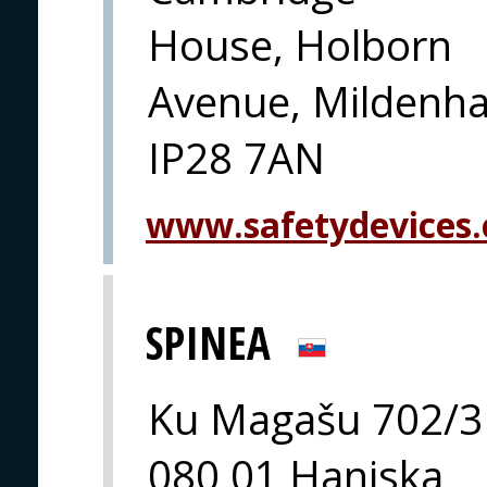
House, Holborn
Avenue, Mildenha
IP28 7AN
www.safetydevices.
SPINEA
Ku Magašu 702/3
080 01 Haniska