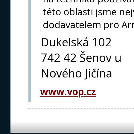
této oblasti jsme n
dodavatelem pro Ar
Dukelská 102
742 42 Šenov u
Nového Jičína
www.vop.cz