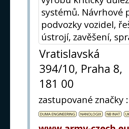
systémů. Návrhové 
podvozky vozidel, řeš
ústrojí, zavěšení, sp
Vratislavská
394/10, Praha 8,
181 00
zastupované značky
:
DUMA ENGINEERING
NANOLOGIX
NB INAT
U
www.army-czech.e